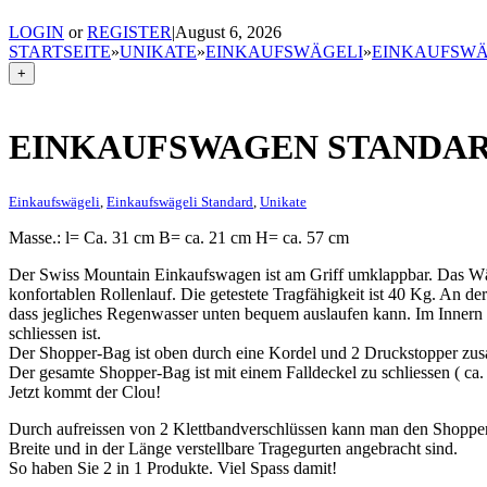
LOGIN
or
REGISTER
|
August 6, 2026
STARTSEITE
»
UNIKATE
»
EINKAUFSWÄGELI
»
EINKAUFSWÄ
+
EINKAUFSWAGEN STANDA
Einkaufswägeli
,
Einkaufswägeli Standard
,
Unikate
Masse.: l= Ca. 31 cm B= ca. 21 cm H= ca. 57 cm
Der Swiss Mountain Einkaufswagen ist am Griff umklappbar. Das Wä
konfortablen Rollenlauf. Die getestete Tragfähigkeit ist 40 Kg. An de
dass jegliches Regenwasser unten bequem auslaufen kann. Im Innern d
schliessen ist.
Der Shopper-Bag ist oben durch eine Kordel und 2 Druckstopper zus
Der gesamte Shopper-Bag ist mit einem Falldeckel zu schliessen ( c
Jetzt kommt der Clou!
Durch aufreissen von 2 Klettbandverschlüssen kann man den Shopp
Breite und in der Länge verstellbare Tragegurten angebracht sind.
So haben Sie 2 in 1 Produkte. Viel Spass damit!