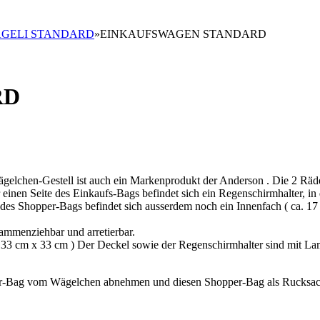
GELI STANDARD
»
EINKAUFSWAGEN STANDARD
RD
gelchen-Gestell ist auch ein Markenprodukt der Anderson . Die 2 Räd
r einen Seite des Einkaufs-Bags befindet sich ein Regenschirmhalter, in
es Shopper-Bags befindet sich ausserdem noch ein Innenfach ( ca. 17 
ammenziehbar und arretierbar.
a. 33 cm x 33 cm ) Der Deckel sowie der Regenschirmhalter sind mit La
er-Bag vom Wägelchen abnehmen und diesen Shopper-Bag als Rucksac