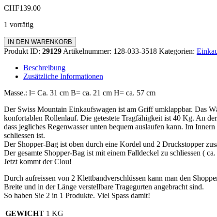
CHF
139.00
1 vorrätig
Einkaufswagen
IN DEN WARENKORB
Standard
Produkt ID:
29129
Artikelnummer:
128-033-3518
Kategorien:
Einkau
Menge
Beschreibung
Zusätzliche Informationen
Masse.: l= Ca. 31 cm B= ca. 21 cm H= ca. 57 cm
Der Swiss Mountain Einkaufswagen ist am Griff umklappbar. Das Wä
konfortablen Rollenlauf. Die getestete Tragfähigkeit ist 40 Kg. An de
dass jegliches Regenwasser unten bequem auslaufen kann. Im Innern d
schliessen ist.
Der Shopper-Bag ist oben durch eine Kordel und 2 Druckstopper zus
Der gesamte Shopper-Bag ist mit einem Falldeckel zu schliessen ( c
Jetzt kommt der Clou!
Durch aufreissen von 2 Klettbandverschlüssen kann man den Shopp
Breite und in der Länge verstellbare Tragegurten angebracht sind.
So haben Sie 2 in 1 Produkte. Viel Spass damit!
GEWICHT
1 KG