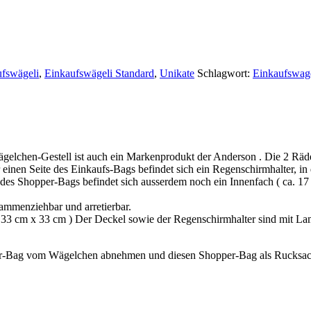
fswägeli
,
Einkaufswägeli Standard
,
Unikate
Schlagwort:
Einkaufswag
gelchen-Gestell ist auch ein Markenprodukt der Anderson . Die 2 Räd
r einen Seite des Einkaufs-Bags befindet sich ein Regenschirmhalter, in
es Shopper-Bags befindet sich ausserdem noch ein Innenfach ( ca. 17 
ammenziehbar und arretierbar.
a. 33 cm x 33 cm ) Der Deckel sowie der Regenschirmhalter sind mit La
er-Bag vom Wägelchen abnehmen und diesen Shopper-Bag als Rucksac