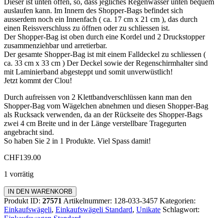
Dieser ist unten offen, so, dass jegliches Regenwasser unten bequem
auslaufen kann. Im Innern des Shopper-Bags befindet sich
ausserdem noch ein Innenfach ( ca. 17 cm x 21 cm ), das durch
einen Reissverschluss zu öffnen oder zu schliessen ist.
Der Shopper-Bag ist oben durch eine Kordel und 2 Druckstopper
zusammenziehbar und arretierbar.
Der gesamte Shopper-Bag ist mit einem Falldeckel zu schliessen (
ca. 33 cm x 33 cm ) Der Deckel sowie der Regenschirmhalter sind
mit Laminierband abgesteppt und somit unverwüstlich!
Jetzt kommt der Clou!
Durch aufreissen von 2 Klettbandverschlüssen kann man den
Shopper-Bag vom Wägelchen abnehmen und diesen Shopper-Bag
als Rucksack verwenden, da an der Rückseite des Shopper-Bags
zwei 4 cm Breite und in der Länge verstellbare Tragegurten
angebracht sind.
So haben Sie 2 in 1 Produkte. Viel Spass damit!
CHF
139.00
1 vorrätig
Einkaufswagen
IN DEN WARENKORB
Standard
Produkt ID:
27571
Artikelnummer:
128-033-3457
Kategorien:
Menge
Einkaufswägeli
,
Einkaufswägeli Standard
,
Unikate
Schlagwort: