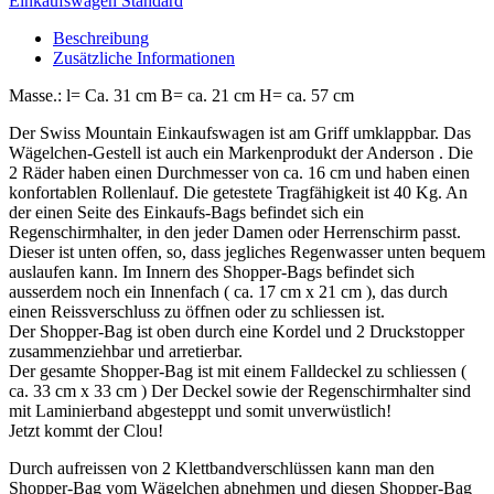
Einkaufswagen Standard
Beschreibung
Zusätzliche Informationen
Masse.: l= Ca. 31 cm B= ca. 21 cm H= ca. 57 cm
Der Swiss Mountain Einkaufswagen ist am Griff umklappbar. Das
Wägelchen-Gestell ist auch ein Markenprodukt der Anderson . Die
2 Räder haben einen Durchmesser von ca. 16 cm und haben einen
konfortablen Rollenlauf. Die getestete Tragfähigkeit ist 40 Kg. An
der einen Seite des Einkaufs-Bags befindet sich ein
Regenschirmhalter, in den jeder Damen oder Herrenschirm passt.
Dieser ist unten offen, so, dass jegliches Regenwasser unten bequem
auslaufen kann. Im Innern des Shopper-Bags befindet sich
ausserdem noch ein Innenfach ( ca. 17 cm x 21 cm ), das durch
einen Reissverschluss zu öffnen oder zu schliessen ist.
Der Shopper-Bag ist oben durch eine Kordel und 2 Druckstopper
zusammenziehbar und arretierbar.
Der gesamte Shopper-Bag ist mit einem Falldeckel zu schliessen (
ca. 33 cm x 33 cm ) Der Deckel sowie der Regenschirmhalter sind
mit Laminierband abgesteppt und somit unverwüstlich!
Jetzt kommt der Clou!
Durch aufreissen von 2 Klettbandverschlüssen kann man den
Shopper-Bag vom Wägelchen abnehmen und diesen Shopper-Bag