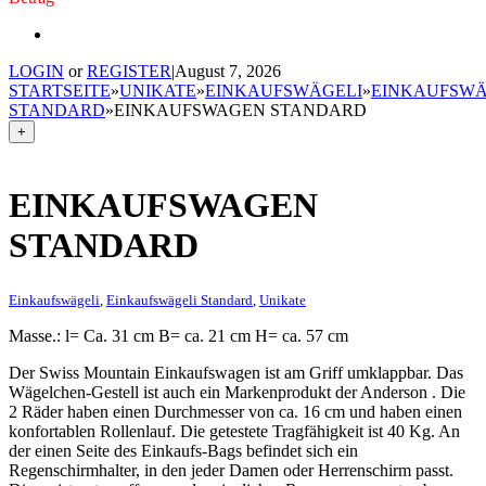
LOGIN
or
REGISTER
|
August 7, 2026
STARTSEITE
»
UNIKATE
»
EINKAUFSWÄGELI
»
EINKAUFSWÄ
STANDARD
»
EINKAUFSWAGEN STANDARD
+
EINKAUFSWAGEN
STANDARD
Einkaufswägeli
,
Einkaufswägeli Standard
,
Unikate
Masse.: l= Ca. 31 cm B= ca. 21 cm H= ca. 57 cm
Der Swiss Mountain Einkaufswagen ist am Griff umklappbar. Das
Wägelchen-Gestell ist auch ein Markenprodukt der Anderson . Die
2 Räder haben einen Durchmesser von ca. 16 cm und haben einen
konfortablen Rollenlauf. Die getestete Tragfähigkeit ist 40 Kg. An
der einen Seite des Einkaufs-Bags befindet sich ein
Regenschirmhalter, in den jeder Damen oder Herrenschirm passt.