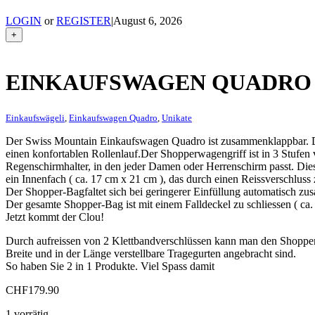
LOGIN
or
REGISTER
|
August 6, 2026
+
EINKAUFSWAGEN QUADRO
Einkaufswägeli
,
Einkaufswagen Quadro
,
Unikate
Der Swiss Mountain Einkaufswagen Quadro ist zusammenklappbar. Da
einen konfortablen Rollenlauf.Der Shopperwagengriff ist in 3 Stufen v
Regenschirmhalter, in den jeder Damen oder Herrenschirm passt. Dies
ein Innenfach ( ca. 17 cm x 21 cm ), das durch einen Reissverschluss z
Der Shopper-Bagfaltet sich bei geringerer Einfüllung automatisch z
Der gesamte Shopper-Bag ist mit einem Falldeckel zu schliessen ( c
Jetzt kommt der Clou!
Durch aufreissen von 2 Klettbandverschlüssen kann man den Shopp
Breite und in der Länge verstellbare Tragegurten angebracht sind.
So haben Sie 2 in 1 Produkte. Viel Spass damit
CHF
179.90
1 vorrätig