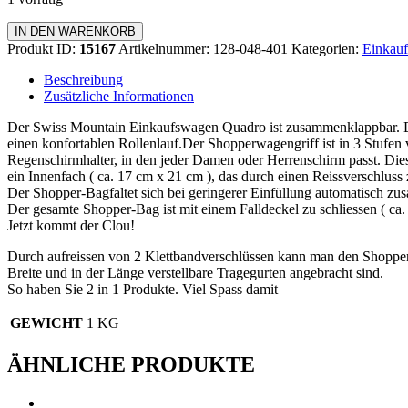
Einkaufswagen
IN DEN WARENKORB
Quadro
Produkt ID:
15167
Artikelnummer:
128-048-401
Kategorien:
Einkauf
Menge
Beschreibung
Zusätzliche Informationen
Der Swiss Mountain Einkaufswagen Quadro ist zusammenklappbar. Da
einen konfortablen Rollenlauf.Der Shopperwagengriff ist in 3 Stufen v
Regenschirmhalter, in den jeder Damen oder Herrenschirm passt. Dies
ein Innenfach ( ca. 17 cm x 21 cm ), das durch einen Reissverschluss z
Der Shopper-Bagfaltet sich bei geringerer Einfüllung automatisch z
Der gesamte Shopper-Bag ist mit einem Falldeckel zu schliessen ( c
Jetzt kommt der Clou!
Durch aufreissen von 2 Klettbandverschlüssen kann man den Shopp
Breite und in der Länge verstellbare Tragegurten angebracht sind.
So haben Sie 2 in 1 Produkte. Viel Spass damit
GEWICHT
1 KG
ÄHNLICHE PRODUKTE