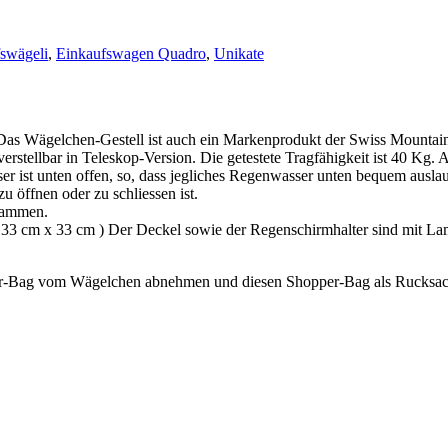
swägeli
,
Einkaufswagen Quadro
,
Unikate
s Wägelchen-Gestell ist auch ein Markenprodukt der Swiss Mountain
erstellbar in Teleskop-Version. Die getestete Tragfähigkeit ist 40 Kg. 
er ist unten offen, so, dass jegliches Regenwasser unten bequem ausl
u öffnen oder zu schliessen ist.
usammen.
a. 33 cm x 33 cm ) Der Deckel sowie der Regenschirmhalter sind mit La
er-Bag vom Wägelchen abnehmen und diesen Shopper-Bag als Rucksac