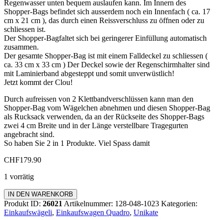
Regenwasser unten bequem auslaufen kann. Im Innern des
Shopper-Bags befindet sich ausserdem noch ein Innenfach ( ca. 17
cm x 21 cm ), das durch einen Reissverschluss zu öffnen oder zu
schliessen ist.
Der Shopper-Bagfaltet sich bei geringerer Einfüllung automatisch
zusammen.
Der gesamte Shopper-Bag ist mit einem Falldeckel zu schliessen (
ca. 33 cm x 33 cm ) Der Deckel sowie der Regenschirmhalter sind
mit Laminierband abgesteppt und somit unverwüstlich!
Jetzt kommt der Clou!
Durch aufreissen von 2 Klettbandverschlüssen kann man den
Shopper-Bag vom Wägelchen abnehmen und diesen Shopper-Bag
als Rucksack verwenden, da an der Rückseite des Shopper-Bags
zwei 4 cm Breite und in der Länge verstellbare Tragegurten
angebracht sind.
So haben Sie 2 in 1 Produkte. Viel Spass damit
CHF
179.90
1 vorrätig
Einkaufswagen
IN DEN WARENKORB
Quadro
Produkt ID:
26021
Artikelnummer:
128-048-1023
Kategorien:
Menge
Einkaufswägeli
,
Einkaufswagen Quadro
,
Unikate