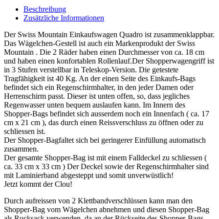
Beschreibung
Zusätzliche Informationen
Der Swiss Mountain Einkaufswagen Quadro ist zusammenklappbar.
Das Wägelchen-Gestell ist auch ein Markenprodukt der Swiss
Mountain . Die 2 Räder haben einen Durchmesser von ca. 18 cm
und haben einen konfortablen Rollenlauf.Der Shopperwagengriff ist
in 3 Stufen verstellbar in Teleskop-Version. Die getestete
Tragfähigkeit ist 40 Kg. An der einen Seite des Einkaufs-Bags
befindet sich ein Regenschirmhalter, in den jeder Damen oder
Herrenschirm passt. Dieser ist unten offen, so, dass jegliches
Regenwasser unten bequem auslaufen kann. Im Innern des
Shopper-Bags befindet sich ausserdem noch ein Innenfach ( ca. 17
cm x 21 cm ), das durch einen Reissverschluss zu öffnen oder zu
schliessen ist.
Der Shopper-Bagfaltet sich bei geringerer Einfüllung automatisch
zusammen.
Der gesamte Shopper-Bag ist mit einem Falldeckel zu schliessen (
ca. 33 cm x 33 cm ) Der Deckel sowie der Regenschirmhalter sind
mit Laminierband abgesteppt und somit unverwüstlich!
Jetzt kommt der Clou!
Durch aufreissen von 2 Klettbandverschlüssen kann man den
Shopper-Bag vom Wägelchen abnehmen und diesen Shopper-Bag
als Rucksack verwenden, da an der Rückseite des Shopper-Bags