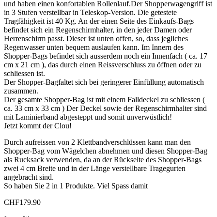
und haben einen konfortablen Rollenlauf.Der Shopperwagengriff ist
in 3 Stufen verstellbar in Teleskop-Version. Die getestete
Tragfähigkeit ist 40 Kg. An der einen Seite des Einkaufs-Bags
befindet sich ein Regenschirmhalter, in den jeder Damen oder
Herrenschirm passt. Dieser ist unten offen, so, dass jegliches
Regenwasser unten bequem auslaufen kann. Im Innern des
Shopper-Bags befindet sich ausserdem noch ein Innenfach ( ca. 17
cm x 21 cm ), das durch einen Reissverschluss zu öffnen oder zu
schliessen ist.
Der Shopper-Bagfaltet sich bei geringerer Einfüllung automatisch
zusammen.
Der gesamte Shopper-Bag ist mit einem Falldeckel zu schliessen (
ca. 33 cm x 33 cm ) Der Deckel sowie der Regenschirmhalter sind
mit Laminierband abgesteppt und somit unverwüstlich!
Jetzt kommt der Clou!
Durch aufreissen von 2 Klettbandverschlüssen kann man den
Shopper-Bag vom Wägelchen abnehmen und diesen Shopper-Bag
als Rucksack verwenden, da an der Rückseite des Shopper-Bags
zwei 4 cm Breite und in der Länge verstellbare Tragegurten
angebracht sind.
So haben Sie 2 in 1 Produkte. Viel Spass damit
CHF
179.90