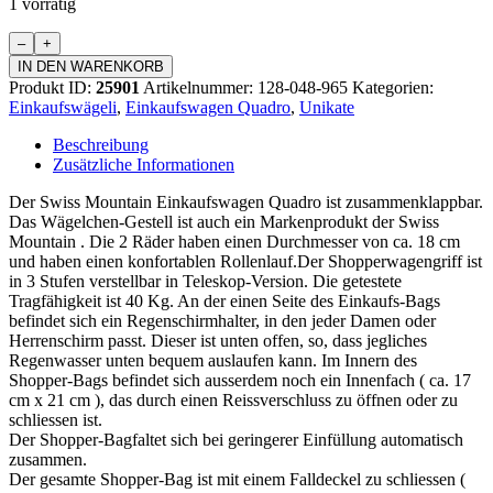
1 vorrätig
Einkaufswagen
Quadro
IN DEN WARENKORB
Menge
Produkt ID:
25901
Artikelnummer:
128-048-965
Kategorien:
Einkaufswägeli
,
Einkaufswagen Quadro
,
Unikate
Beschreibung
Zusätzliche Informationen
Der Swiss Mountain Einkaufswagen Quadro ist zusammenklappbar.
Das Wägelchen-Gestell ist auch ein Markenprodukt der Swiss
Mountain . Die 2 Räder haben einen Durchmesser von ca. 18 cm
und haben einen konfortablen Rollenlauf.Der Shopperwagengriff ist
in 3 Stufen verstellbar in Teleskop-Version. Die getestete
Tragfähigkeit ist 40 Kg. An der einen Seite des Einkaufs-Bags
befindet sich ein Regenschirmhalter, in den jeder Damen oder
Herrenschirm passt. Dieser ist unten offen, so, dass jegliches
Regenwasser unten bequem auslaufen kann. Im Innern des
Shopper-Bags befindet sich ausserdem noch ein Innenfach ( ca. 17
cm x 21 cm ), das durch einen Reissverschluss zu öffnen oder zu
schliessen ist.
Der Shopper-Bagfaltet sich bei geringerer Einfüllung automatisch
zusammen.
Der gesamte Shopper-Bag ist mit einem Falldeckel zu schliessen (