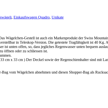
swägeli
,
Einkaufswagen Quadro
,
Unikate
s Wägelchen-Gestell ist auch ein Markenprodukt der Swiss Mountain
erstellbar in Teleskop-Version. Die getestete Tragfähigkeit ist 40 Kg. 
er ist unten offen, so, dass jegliches Regenwasser unten bequem ausl
u öffnen oder zu schliessen ist.
usammen.
a. 33 cm x 33 cm ) Der Deckel sowie der Regenschirmhalter sind mit La
er-Bag vom Wägelchen abnehmen und diesen Shopper-Bag als Rucksac