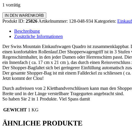
1 vorrätig
Einkaufswagen
IN DEN WARENKORB
Quadro
Produkt ID:
25826
Artikelnummer:
128-048-934
Kategorien:
Einkauf
Menge
Beschreibung
Zusätzliche Informationen
Der Swiss Mountain Einkaufswagen Quadro ist zusammenklappbar. Da
einen konfortablen Rollenlauf.Der Shopperwagengriff ist in 3 Stufen v
Regenschirmhalter, in den jeder Damen oder Herrenschirm passt. Dies
ein Innenfach ( ca. 17 cm x 21 cm ), das durch einen Reissverschluss z
Der Shopper-Bagfaltet sich bei geringerer Einfüllung automatisch z
Der gesamte Shopper-Bag ist mit einem Falldeckel zu schliessen ( c
Jetzt kommt der Clou!
Durch aufreissen von 2 Klettbandverschlüssen kann man den Shopp
Breite und in der Länge verstellbare Tragegurten angebracht sind.
So haben Sie 2 in 1 Produkte. Viel Spass damit
GEWICHT
1 KG
ÄHNLICHE PRODUKTE