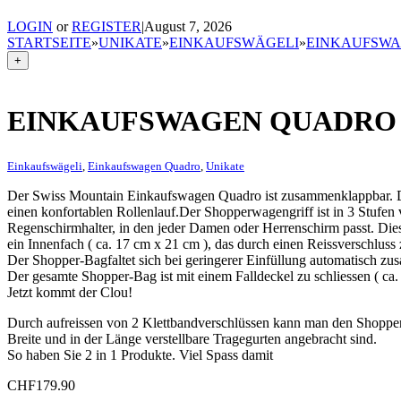
LOGIN
or
REGISTER
|
August 7, 2026
STARTSEITE
»
UNIKATE
»
EINKAUFSWÄGELI
»
EINKAUFSW
+
EINKAUFSWAGEN QUADRO
Einkaufswägeli
,
Einkaufswagen Quadro
,
Unikate
Der Swiss Mountain Einkaufswagen Quadro ist zusammenklappbar. Da
einen konfortablen Rollenlauf.Der Shopperwagengriff ist in 3 Stufen v
Regenschirmhalter, in den jeder Damen oder Herrenschirm passt. Dies
ein Innenfach ( ca. 17 cm x 21 cm ), das durch einen Reissverschluss z
Der Shopper-Bagfaltet sich bei geringerer Einfüllung automatisch z
Der gesamte Shopper-Bag ist mit einem Falldeckel zu schliessen ( c
Jetzt kommt der Clou!
Durch aufreissen von 2 Klettbandverschlüssen kann man den Shopp
Breite und in der Länge verstellbare Tragegurten angebracht sind.
So haben Sie 2 in 1 Produkte. Viel Spass damit
CHF
179.90