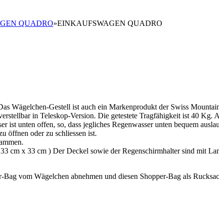
AGEN QUADRO
»
EINKAUFSWAGEN QUADRO
s Wägelchen-Gestell ist auch ein Markenprodukt der Swiss Mountain
erstellbar in Teleskop-Version. Die getestete Tragfähigkeit ist 40 Kg. 
er ist unten offen, so, dass jegliches Regenwasser unten bequem ausl
u öffnen oder zu schliessen ist.
usammen.
a. 33 cm x 33 cm ) Der Deckel sowie der Regenschirmhalter sind mit La
er-Bag vom Wägelchen abnehmen und diesen Shopper-Bag als Rucksac