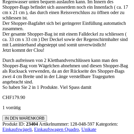
Regenwasser unten bequem auslaufen kann. Im Innern des
Shopper-Bags befindet sich ausserdem noch ein Innenfach ( ca. 17
cm x 21 cm ), das durch einen Reissverschluss zu öffnen oder zu
schliessen ist.
Der Shopper-Bagfaltet sich bei geringerer Einfüllung automatisch
zusammen.
Der gesamte Shopper-Bag ist mit einem Falldeckel zu schliessen (
ca. 33 cm x 33 cm ) Der Deckel sowie der Regenschirmhalter sind
mit Laminierband abgesteppt und somit unverwüstlich!
Jetzt kommt der Clou!
Durch aufreissen von 2 Klettbandverschlüssen kann man den
Shopper-Bag vom Wägelchen abnehmen und diesen Shopper-Bag
als Rucksack verwenden, da an der Rückseite des Shopper-Bags
zwei 4 cm Breite und in der Länge verstellbare Tragegurten
angebracht sind.
So haben Sie 2 in 1 Produkte. Viel Spass damit
CHF
179.90
1 vorrätig
Einkaufswagen
IN DEN WARENKORB
Quadro
Produkt ID:
23404
Artikelnummer:
128-048-597
Kategorien:
Menge
Einkaufswägeli
,
Einkaufswagen Quadro
,
Unikate