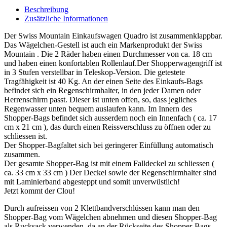
Beschreibung
Zusätzliche Informationen
Der Swiss Mountain Einkaufswagen Quadro ist zusammenklappbar.
Das Wägelchen-Gestell ist auch ein Markenprodukt der Swiss
Mountain . Die 2 Räder haben einen Durchmesser von ca. 18 cm
und haben einen konfortablen Rollenlauf.Der Shopperwagengriff ist
in 3 Stufen verstellbar in Teleskop-Version. Die getestete
Tragfähigkeit ist 40 Kg. An der einen Seite des Einkaufs-Bags
befindet sich ein Regenschirmhalter, in den jeder Damen oder
Herrenschirm passt. Dieser ist unten offen, so, dass jegliches
Regenwasser unten bequem auslaufen kann. Im Innern des
Shopper-Bags befindet sich ausserdem noch ein Innenfach ( ca. 17
cm x 21 cm ), das durch einen Reissverschluss zu öffnen oder zu
schliessen ist.
Der Shopper-Bagfaltet sich bei geringerer Einfüllung automatisch
zusammen.
Der gesamte Shopper-Bag ist mit einem Falldeckel zu schliessen (
ca. 33 cm x 33 cm ) Der Deckel sowie der Regenschirmhalter sind
mit Laminierband abgesteppt und somit unverwüstlich!
Jetzt kommt der Clou!
Durch aufreissen von 2 Klettbandverschlüssen kann man den
Shopper-Bag vom Wägelchen abnehmen und diesen Shopper-Bag
als Rucksack verwenden, da an der Rückseite des Shopper-Bags