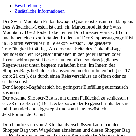
Beschreibung
Zusätzliche Informationen
Der Swiss Mountain Einkaufswagen Quadro ist zusammenklappbar.
Das Wägelchen-Gestell ist auch ein Markenprodukt der Swiss
Mountain . Die 2 Räder haben einen Durchmesser von ca. 18 cm
und haben einen konfortablen Rollenlauf.Der Shopperwagengriff ist
in 3 Stufen verstellbar in Teleskop-Version. Die getestete
Tragfähigkeit ist 40 Kg. An der einen Seite des Einkaufs-Bags
befindet sich ein Regenschirmhalter, in den jeder Damen oder
Herrenschirm passt. Dieser ist unten offen, so, dass jegliches
Regenwasser unten bequem auslaufen kann. Im Innern des
Shopper-Bags befindet sich ausserdem noch ein Innenfach ( ca. 17
cm x 21 cm ), das durch einen Reissverschluss zu öffnen oder zu
schliessen ist.
Der Shopper-Bagfaltet sich bei geringerer Einfüllung automatisch
zusammen.
Der gesamte Shopper-Bag ist mit einem Falldeckel zu schliessen (
ca. 33 cm x 33 cm ) Der Deckel sowie der Regenschirmhalter sind
mit Laminierband abgesteppt und somit unverwüstlich!
Jetzt kommt der Clou!
Durch aufreissen von 2 Klettbandverschlüssen kann man den
Shopper-Bag vom Wägelchen abnehmen und diesen Shopper-Bag
als Rucksack verwenden, da an der Rückseite des Shopper-Bags