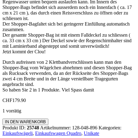
Regenwasser unten bequem auslaufen kann. Im Innern des
Shopper-Bags befindet sich ausserdem noch ein Innenfach ( ca. 17
cm x 21 cm ), das durch einen Reissverschluss zu öffnen oder zu
schliessen ist.
Der Shopper-Bagfaltet sich bei geringerer Einfüllung automatisch
zusammen.
Der gesamte Shopper-Bag ist mit einem Falldeckel zu schliessen (
ca. 33 cm x 33 cm ) Der Deckel sowie der Regenschirmhalter sind
mit Laminierband abgesteppt und somit unverwüstlich!
Jetzt kommt der Clou!
Durch aufreissen von 2 Klettbandverschlüssen kann man den
Shopper-Bag vom Wägelchen abnehmen und diesen Shopper-Bag
als Rucksack verwenden, da an der Rückseite des Shopper-Bags
zwei 4 cm Breite und in der Länge verstellbare Tragegurten
angebracht sind.
So haben Sie 2 in 1 Produkte. Viel Spass damit
CHF
179.90
1 vorrätig
Einkaufswagen
IN DEN WARENKORB
Quadro
Produkt ID:
25748
Artikelnummer:
128-048-896
Kategorien:
Menge
Einkaufswägeli
,
Einkaufswagen Quadro
,
Unikate