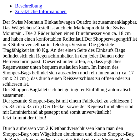
Beschreibung
Zusätzliche Informationen
Der Swiss Mountain Einkaufswagen Quadro ist zusammenklappbar.
Das Wägelchen-Gestell ist auch ein Markenprodukt der Swiss
Mountain . Die 2 Räder haben einen Durchmesser von ca. 18 cm
und haben einen konfortablen Rollenlauf.Der Shopperwagengriff ist
in 3 Stufen verstellbar in Teleskop-Version. Die getestete
Tragfähigkeit ist 40 Kg. An der einen Seite des Einkaufs-Bags
befindet sich ein Regenschirmhalter, in den jeder Damen oder
Herrenschirm passt. Dieser ist unten offen, so, dass jegliches
Regenwasser unten bequem auslaufen kann. Im Innern des
Shopper-Bags befindet sich ausserdem noch ein Innenfach ( ca. 17
cm x 21 cm ), das durch einen Reissverschluss zu öffnen oder zu
schliessen ist.
Der Shopper-Bagfaltet sich bei geringerer Einfüllung automatisch
zusammen.
Der gesamte Shopper-Bag ist mit einem Falldeckel zu schliessen (
ca. 33 cm x 33 cm ) Der Deckel sowie der Regenschirmhalter sind
mit Laminierband abgesteppt und somit unverwüstlich!
Jetzt kommt der Clou!
Durch aufreissen von 2 Klettbandverschlüssen kann man den
Shopper-Bag vom Wägelchen abnehmen und diesen Shopper-Bag
als Rucksack verwenden, da an der Rückseite des Shopper-Bags