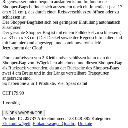
Regenwasser unten bequem auslaufen kann. Im Innern des
Shopper-Bags befindet sich ausserdem noch ein Innenfach ( ca. 17
cm x 21 cm ), das durch einen Reissverschluss zu öffnen oder zu
schliessen ist.
Der Shopper-Bagfaltet sich bei geringerer Einfüllung automatisch
zusammen.
Der gesamte Shopper-Bag ist mit einem Falldeckel zu schliessen (
ca. 33 cm x 33 cm ) Der Deckel sowie der Regenschirmhalter sind
mit Laminierband abgesteppt und somit unverwüstlich!
Jetzt kommt der Clou!
Durch aufreissen von 2 Klettbandverschlüssen kann man den
Shopper-Bag vom Wägelchen abnehmen und diesen Shopper-Bag
als Rucksack verwenden, da an der Rückseite des Shopper-Bags
zwei 4 cm Breite und in der Länge verstellbare Tragegurten
angebracht sind.
So haben Sie 2 in 1 Produkte. Viel Spass damit
CHF
179.90
1 vorrätig
Einkaufswagen
IN DEN WARENKORB
Quadro
Produkt ID:
25737
Artikelnummer:
128-048-885
Kategorien:
Menge
Einkaufswägeli
,
Einkaufswagen Quadro
,
Unikate