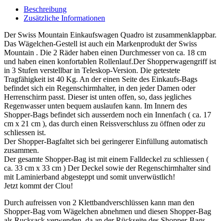
Beschreibung
Zusätzliche Informationen
Der Swiss Mountain Einkaufswagen Quadro ist zusammenklappbar.
Das Wägelchen-Gestell ist auch ein Markenprodukt der Swiss
Mountain . Die 2 Räder haben einen Durchmesser von ca. 18 cm
und haben einen konfortablen Rollenlauf.Der Shopperwagengriff ist
in 3 Stufen verstellbar in Teleskop-Version. Die getestete
Tragfähigkeit ist 40 Kg. An der einen Seite des Einkaufs-Bags
befindet sich ein Regenschirmhalter, in den jeder Damen oder
Herrenschirm passt. Dieser ist unten offen, so, dass jegliches
Regenwasser unten bequem auslaufen kann. Im Innern des
Shopper-Bags befindet sich ausserdem noch ein Innenfach ( ca. 17
cm x 21 cm ), das durch einen Reissverschluss zu öffnen oder zu
schliessen ist.
Der Shopper-Bagfaltet sich bei geringerer Einfüllung automatisch
zusammen.
Der gesamte Shopper-Bag ist mit einem Falldeckel zu schliessen (
ca. 33 cm x 33 cm ) Der Deckel sowie der Regenschirmhalter sind
mit Laminierband abgesteppt und somit unverwüstlich!
Jetzt kommt der Clou!
Durch aufreissen von 2 Klettbandverschlüssen kann man den
Shopper-Bag vom Wägelchen abnehmen und diesen Shopper-Bag
als Rucksack verwenden, da an der Rückseite des Shopper-Bags