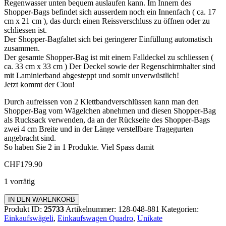
Regenwasser unten bequem auslaufen kann. Im Innern des
Shopper-Bags befindet sich ausserdem noch ein Innenfach ( ca. 17
cm x 21 cm ), das durch einen Reissverschluss zu öffnen oder zu
schliessen ist.
Der Shopper-Bagfaltet sich bei geringerer Einfüllung automatisch
zusammen.
Der gesamte Shopper-Bag ist mit einem Falldeckel zu schliessen (
ca. 33 cm x 33 cm ) Der Deckel sowie der Regenschirmhalter sind
mit Laminierband abgesteppt und somit unverwüstlich!
Jetzt kommt der Clou!
Durch aufreissen von 2 Klettbandverschlüssen kann man den
Shopper-Bag vom Wägelchen abnehmen und diesen Shopper-Bag
als Rucksack verwenden, da an der Rückseite des Shopper-Bags
zwei 4 cm Breite und in der Länge verstellbare Tragegurten
angebracht sind.
So haben Sie 2 in 1 Produkte. Viel Spass damit
CHF
179.90
1 vorrätig
Einkaufswagen
IN DEN WARENKORB
Quadro
Produkt ID:
25733
Artikelnummer:
128-048-881
Kategorien:
Menge
Einkaufswägeli
,
Einkaufswagen Quadro
,
Unikate