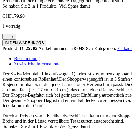
Breite und in der Länge verstellbare Tragegurten angebracht sind.
So haben Sie 2 in 1 Produkte. Viel Spass damit
CHF
179.90
1 vorrätig
Einkaufswagen
Quadro
IN DEN WARENKORB
Menge
Produkt ID:
25702
Artikelnummer:
128-048-875
Kategorien:
Einkauf
Beschreibung
Zusätzliche Informationen
Der Swiss Mountain Einkaufswagen Quadro ist zusammenklappbar. Da
einen konfortablen Rollenlauf.Der Shopperwagengriff ist in 3 Stufen v
Regenschirmhalter, in den jeder Damen oder Herrenschirm passt. Dies
ein Innenfach ( ca. 17 cm x 21 cm ), das durch einen Reissverschluss z
Der Shopper-Bagfaltet sich bei geringerer Einfüllung automatisch z
Der gesamte Shopper-Bag ist mit einem Falldeckel zu schliessen ( c
Jetzt kommt der Clou!
Durch aufreissen von 2 Klettbandverschlüssen kann man den Shopp
Breite und in der Länge verstellbare Tragegurten angebracht sind.
So haben Sie 2 in 1 Produkte. Viel Spass damit