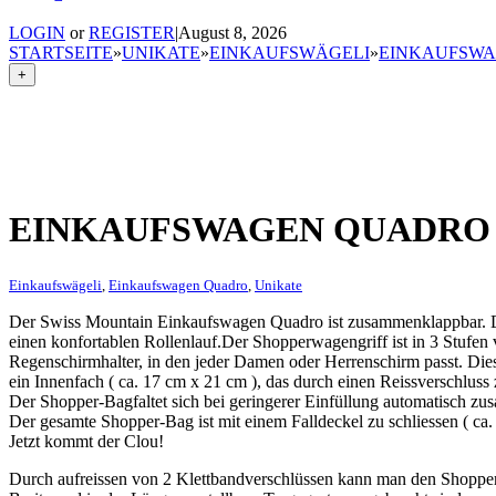
LOGIN
or
REGISTER
|
August 8, 2026
STARTSEITE
»
UNIKATE
»
EINKAUFSWÄGELI
»
EINKAUFSW
+
EINKAUFSWAGEN QUADRO
Einkaufswägeli
,
Einkaufswagen Quadro
,
Unikate
Der Swiss Mountain Einkaufswagen Quadro ist zusammenklappbar. Da
einen konfortablen Rollenlauf.Der Shopperwagengriff ist in 3 Stufen v
Regenschirmhalter, in den jeder Damen oder Herrenschirm passt. Dies
ein Innenfach ( ca. 17 cm x 21 cm ), das durch einen Reissverschluss z
Der Shopper-Bagfaltet sich bei geringerer Einfüllung automatisch z
Der gesamte Shopper-Bag ist mit einem Falldeckel zu schliessen ( c
Jetzt kommt der Clou!
Durch aufreissen von 2 Klettbandverschlüssen kann man den Shopp