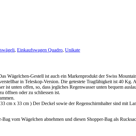
swägeli
,
Einkaufswagen Quadro
,
Unikate
s Wägelchen-Gestell ist auch ein Markenprodukt der Swiss Mountain
erstellbar in Teleskop-Version. Die getestete Tragfähigkeit ist 40 Kg. 
er ist unten offen, so, dass jegliches Regenwasser unten bequem ausl
u öffnen oder zu schliessen ist.
usammen.
a. 33 cm x 33 cm ) Der Deckel sowie der Regenschirmhalter sind mit La
er-Bag vom Wägelchen abnehmen und diesen Shopper-Bag als Rucksac