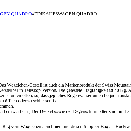
AGEN QUADRO
»
EINKAUFSWAGEN QUADRO
s Wägelchen-Gestell ist auch ein Markenprodukt der Swiss Mountain
erstellbar in Teleskop-Version. Die getestete Tragfähigkeit ist 40 Kg. 
er ist unten offen, so, dass jegliches Regenwasser unten bequem ausl
u öffnen oder zu schliessen ist.
usammen.
a. 33 cm x 33 cm ) Der Deckel sowie der Regenschirmhalter sind mit La
er-Bag vom Wägelchen abnehmen und diesen Shopper-Bag als Rucksac