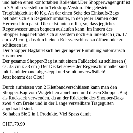
und haben einen konfortablen Rollenlauf.Der Shopperwagengriff ist
in 3 Stufen verstellbar in Teleskop-Version. Die getestete
Tragfähigkeit ist 40 Kg. An der einen Seite des Einkaufs-Bags
befindet sich ein Regenschirmhalter, in den jeder Damen oder
Herrenschirm passt. Dieser ist unten offen, so, dass jegliches
Regenwasser unten bequem auslaufen kann. Im Innern des
Shopper-Bags befindet sich ausserdem noch ein Innenfach ( ca. 17
cm x 21 cm ), das durch einen Reissverschluss zu öffnen oder zu
schliessen ist.
Der Shopper-Bagfaltet sich bei geringerer Einfüllung automatisch
zusammen.
Der gesamte Shopper-Bag ist mit einem Falldeckel zu schliessen (
ca. 33 cm x 33 cm ) Der Deckel sowie der Regenschirmhalter sind
mit Laminierband abgesteppt und somit unverwüstlich!
Jetzt kommt der Clou!
Durch aufreissen von 2 Klettbandverschlüssen kann man den
Shopper-Bag vom Wägelchen abnehmen und diesen Shopper-Bag
als Rucksack verwenden, da an der Rückseite des Shopper-Bags
zwei 4 cm Breite und in der Länge verstellbare Tragegurten
angebracht sind.
So haben Sie 2 in 1 Produkte. Viel Spass damit
CHF
179.90