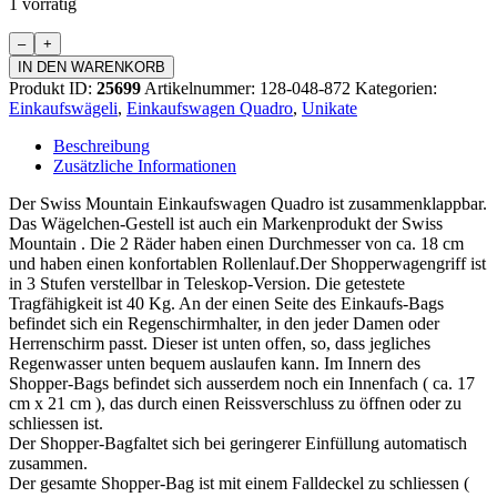
1 vorrätig
Einkaufswagen
Quadro
IN DEN WARENKORB
Menge
Produkt ID:
25699
Artikelnummer:
128-048-872
Kategorien:
Einkaufswägeli
,
Einkaufswagen Quadro
,
Unikate
Beschreibung
Zusätzliche Informationen
Der Swiss Mountain Einkaufswagen Quadro ist zusammenklappbar.
Das Wägelchen-Gestell ist auch ein Markenprodukt der Swiss
Mountain . Die 2 Räder haben einen Durchmesser von ca. 18 cm
und haben einen konfortablen Rollenlauf.Der Shopperwagengriff ist
in 3 Stufen verstellbar in Teleskop-Version. Die getestete
Tragfähigkeit ist 40 Kg. An der einen Seite des Einkaufs-Bags
befindet sich ein Regenschirmhalter, in den jeder Damen oder
Herrenschirm passt. Dieser ist unten offen, so, dass jegliches
Regenwasser unten bequem auslaufen kann. Im Innern des
Shopper-Bags befindet sich ausserdem noch ein Innenfach ( ca. 17
cm x 21 cm ), das durch einen Reissverschluss zu öffnen oder zu
schliessen ist.
Der Shopper-Bagfaltet sich bei geringerer Einfüllung automatisch
zusammen.
Der gesamte Shopper-Bag ist mit einem Falldeckel zu schliessen (