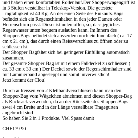
und haben einen konfortablen Rollenlauf.Der Shopperwagengriff ist
in 3 Stufen verstellbar in Teleskop-Version. Die getestete
Tragfähigkeit ist 40 Kg. An der einen Seite des Einkaufs-Bags
befindet sich ein Regenschirmhalter, in den jeder Damen oder
Herrenschirm passt. Dieser ist unten offen, so, dass jegliches
Regenwasser unten bequem auslaufen kann. Im Innern des
Shopper-Bags befindet sich ausserdem noch ein Innenfach ( ca. 17
cm x 21 cm ), das durch einen Reissverschluss zu öffnen oder zu
schliessen ist.
Der Shopper-Bagfaltet sich bei geringerer Einfüllung automatisch
zusammen.
Der gesamte Shopper-Bag ist mit einem Falldeckel zu schliessen (
ca. 33 cm x 33 cm ) Der Deckel sowie der Regenschirmhalter sind
mit Laminierband abgesteppt und somit unverwüstlich!
Jetzt kommt der Clou!
Durch aufreissen von 2 Klettbandverschlüssen kann man den
Shopper-Bag vom Wägelchen abnehmen und diesen Shopper-Bag
als Rucksack verwenden, da an der Rückseite des Shopper-Bags
zwei 4 cm Breite und in der Länge verstellbare Tragegurten
angebracht sind.
So haben Sie 2 in 1 Produkte. Viel Spass damit
CHF
179.90