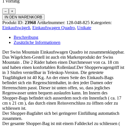
1 vorrätig
Einkaufswagen
Quadro
IN DEN WARENKORB
Menge
Produkt ID:
23968
Artikelnummer:
128-048-825
Kategorien:
Einkaufswägeli
,
Einkaufswagen Quadro
,
Unikate
Beschreibung
Zusätzliche Informationen
Der Swiss Mountain Einkaufswagen Quadro ist zusammenklappbar.
Das Wägelchen-Gestell ist auch ein Markenprodukt der Swiss
Mountain . Die 2 Räder haben einen Durchmesser von ca. 18 cm
und haben einen konfortablen Rollenlauf.Der Shopperwagengriff ist
in 3 Stufen verstellbar in Teleskop-Version. Die getestete
Tragfähigkeit ist 40 Kg. An der einen Seite des Einkaufs-Bags
befindet sich ein Regenschirmhalter, in den jeder Damen oder
Herrenschirm passt. Dieser ist unten offen, so, dass jegliches
Regenwasser unten bequem auslaufen kann. Im Innern des
Shopper-Bags befindet sich ausserdem noch ein Innenfach ( ca. 17
cm x 21 cm ), das durch einen Reissverschluss zu öffnen oder zu
schliessen ist.
Der Shopper-Bagfaltet sich bei geringerer Einfüllung automatisch
zusammen.
Der gesamte Shopper-Bag ist mit einem Falldeckel zu schliessen (