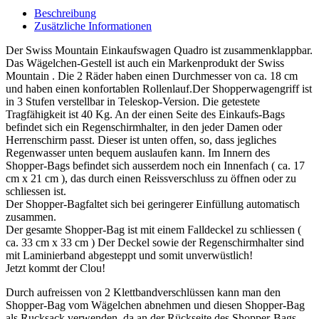
Beschreibung
Zusätzliche Informationen
Der Swiss Mountain Einkaufswagen Quadro ist zusammenklappbar.
Das Wägelchen-Gestell ist auch ein Markenprodukt der Swiss
Mountain . Die 2 Räder haben einen Durchmesser von ca. 18 cm
und haben einen konfortablen Rollenlauf.Der Shopperwagengriff ist
in 3 Stufen verstellbar in Teleskop-Version. Die getestete
Tragfähigkeit ist 40 Kg. An der einen Seite des Einkaufs-Bags
befindet sich ein Regenschirmhalter, in den jeder Damen oder
Herrenschirm passt. Dieser ist unten offen, so, dass jegliches
Regenwasser unten bequem auslaufen kann. Im Innern des
Shopper-Bags befindet sich ausserdem noch ein Innenfach ( ca. 17
cm x 21 cm ), das durch einen Reissverschluss zu öffnen oder zu
schliessen ist.
Der Shopper-Bagfaltet sich bei geringerer Einfüllung automatisch
zusammen.
Der gesamte Shopper-Bag ist mit einem Falldeckel zu schliessen (
ca. 33 cm x 33 cm ) Der Deckel sowie der Regenschirmhalter sind
mit Laminierband abgesteppt und somit unverwüstlich!
Jetzt kommt der Clou!
Durch aufreissen von 2 Klettbandverschlüssen kann man den
Shopper-Bag vom Wägelchen abnehmen und diesen Shopper-Bag
als Rucksack verwenden, da an der Rückseite des Shopper-Bags