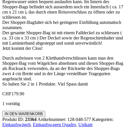
Regenwasser unten bequem auslaufen kann. Im Innern des
Shopper-Bags befindet sich ausserdem noch ein Innenfach ( ca. 17
cm x 21 cm ), das durch einen Reissverschluss zu öffnen oder zu
schliessen ist.
Der Shopper-Bagfaltet sich bei geringerer Einfüllung automatisch
zusammen.
Der gesamte Shopper-Bag ist mit einem Falldeckel zu schliessen (
ca. 33 cm x 33 cm ) Der Deckel sowie der Regenschirmhalter sind
mit Laminierband abgesteppt und somit unverwüstlich!
Jetzt kommt der Clou!
Durch aufreissen von 2 Klettbandverschlüssen kann man den
Shopper-Bag vom Wägelchen abnehmen und diesen Shopper-Bag
als Rucksack verwenden, da an der Rückseite des Shopper-Bags
zwei 4 cm Breite und in der Länge verstellbare Tragegurten
angebracht sind.
So haben Sie 2 in 1 Produkte. Viel Spass damit
CHF
179.90
1 vorrätig
Einkaufswagen
IN DEN WARENKORB
Quadro
Produkt ID:
23364
Artikelnummer:
128-048-577
Kategorien:
Menge
Einkaufswägeli
,
Einkaufswagen Quadro
,
Unikate