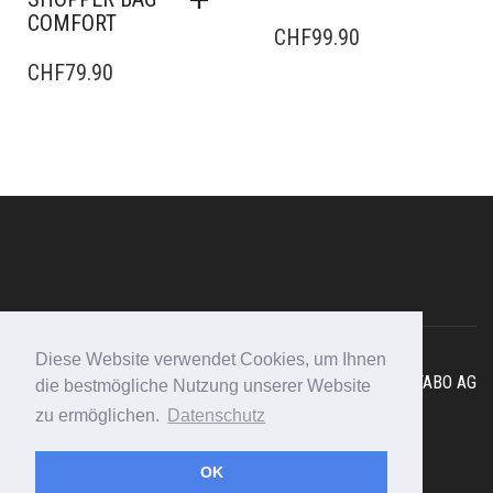
COMFORT
CHF
99.90
CHF
79.90
Diese Website verwendet Cookies, um Ihnen
Copyright © 2025 - Swissmountain I
Webdesign Schweiz
FABO AG
die bestmögliche Nutzung unserer Website
F.A.Q
I
Impressum
I
Datenschutz
zu ermöglichen.
Datenschutz
Rufen Sie an: 079 450 10 47
OK