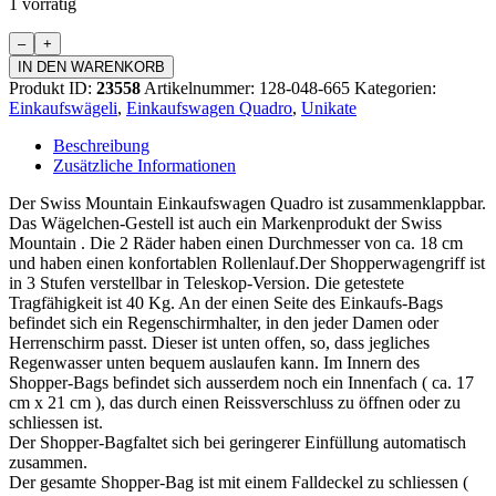
1 vorrätig
Einkaufswagen
Quadro
IN DEN WARENKORB
Menge
Produkt ID:
23558
Artikelnummer:
128-048-665
Kategorien:
Einkaufswägeli
,
Einkaufswagen Quadro
,
Unikate
Beschreibung
Zusätzliche Informationen
Der Swiss Mountain Einkaufswagen Quadro ist zusammenklappbar.
Das Wägelchen-Gestell ist auch ein Markenprodukt der Swiss
Mountain . Die 2 Räder haben einen Durchmesser von ca. 18 cm
und haben einen konfortablen Rollenlauf.Der Shopperwagengriff ist
in 3 Stufen verstellbar in Teleskop-Version. Die getestete
Tragfähigkeit ist 40 Kg. An der einen Seite des Einkaufs-Bags
befindet sich ein Regenschirmhalter, in den jeder Damen oder
Herrenschirm passt. Dieser ist unten offen, so, dass jegliches
Regenwasser unten bequem auslaufen kann. Im Innern des
Shopper-Bags befindet sich ausserdem noch ein Innenfach ( ca. 17
cm x 21 cm ), das durch einen Reissverschluss zu öffnen oder zu
schliessen ist.
Der Shopper-Bagfaltet sich bei geringerer Einfüllung automatisch
zusammen.
Der gesamte Shopper-Bag ist mit einem Falldeckel zu schliessen (