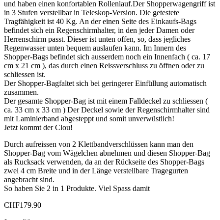
und haben einen konfortablen Rollenlauf.Der Shopperwagengriff ist
in 3 Stufen verstellbar in Teleskop-Version. Die getestete
Tragfähigkeit ist 40 Kg. An der einen Seite des Einkaufs-Bags
befindet sich ein Regenschirmhalter, in den jeder Damen oder
Herrenschirm passt. Dieser ist unten offen, so, dass jegliches
Regenwasser unten bequem auslaufen kann. Im Innern des
Shopper-Bags befindet sich ausserdem noch ein Innenfach ( ca. 17
cm x 21 cm ), das durch einen Reissverschluss zu öffnen oder zu
schliessen ist.
Der Shopper-Bagfaltet sich bei geringerer Einfüllung automatisch
zusammen.
Der gesamte Shopper-Bag ist mit einem Falldeckel zu schliessen (
ca. 33 cm x 33 cm ) Der Deckel sowie der Regenschirmhalter sind
mit Laminierband abgesteppt und somit unverwüstlich!
Jetzt kommt der Clou!
Durch aufreissen von 2 Klettbandverschlüssen kann man den
Shopper-Bag vom Wägelchen abnehmen und diesen Shopper-Bag
als Rucksack verwenden, da an der Rückseite des Shopper-Bags
zwei 4 cm Breite und in der Länge verstellbare Tragegurten
angebracht sind.
So haben Sie 2 in 1 Produkte. Viel Spass damit
CHF
179.90