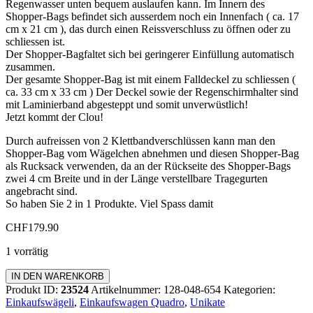
Regenwasser unten bequem auslaufen kann. Im Innern des
Shopper-Bags befindet sich ausserdem noch ein Innenfach ( ca. 17
cm x 21 cm ), das durch einen Reissverschluss zu öffnen oder zu
schliessen ist.
Der Shopper-Bagfaltet sich bei geringerer Einfüllung automatisch
zusammen.
Der gesamte Shopper-Bag ist mit einem Falldeckel zu schliessen (
ca. 33 cm x 33 cm ) Der Deckel sowie der Regenschirmhalter sind
mit Laminierband abgesteppt und somit unverwüstlich!
Jetzt kommt der Clou!
Durch aufreissen von 2 Klettbandverschlüssen kann man den
Shopper-Bag vom Wägelchen abnehmen und diesen Shopper-Bag
als Rucksack verwenden, da an der Rückseite des Shopper-Bags
zwei 4 cm Breite und in der Länge verstellbare Tragegurten
angebracht sind.
So haben Sie 2 in 1 Produkte. Viel Spass damit
CHF
179.90
1 vorrätig
Einkaufswagen
IN DEN WARENKORB
Quadro
Produkt ID:
23524
Artikelnummer:
128-048-654
Kategorien:
Menge
Einkaufswägeli
,
Einkaufswagen Quadro
,
Unikate