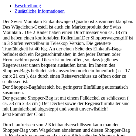
Beschreibung
Zusätzliche Informationen
Der Swiss Mountain Einkaufswagen Quadro ist zusammenklappbar.
Das Wägelchen-Gestell ist auch ein Markenprodukt der Swiss
Mountain . Die 2 Räder haben einen Durchmesser von ca. 18 cm
und haben einen konfortablen Rollenlauf.Der Shopperwagengriff ist
in 3 Stufen verstellbar in Teleskop-Version. Die getestete
Tragfähigkeit ist 40 Kg. An der einen Seite des Einkaufs-Bags
befindet sich ein Regenschirmhalter, in den jeder Damen oder
Herrenschirm passt. Dieser ist unten offen, so, dass jegliches
Regenwasser unten bequem auslaufen kann. Im Innern des
Shopper-Bags befindet sich ausserdem noch ein Innenfach ( ca. 17
cm x 21 cm ), das durch einen Reissverschluss zu öffnen oder zu
schliessen ist.
Der Shopper-Bagfaltet sich bei geringerer Einfüllung automatisch
zusammen.
Der gesamte Shopper-Bag ist mit einem Falldeckel zu schliessen (
ca. 33 cm x 33 cm ) Der Deckel sowie der Regenschirmhalter sind
mit Laminierband abgesteppt und somit unverwüstlich!
Jetzt kommt der Clou!
Durch aufreissen von 2 Klettbandverschlüssen kann man den
Shopper-Bag vom Wägelchen abnehmen und diesen Shopper-Bag
als Rucksack verwenden, da an der Rückseite des Shopper-Bags