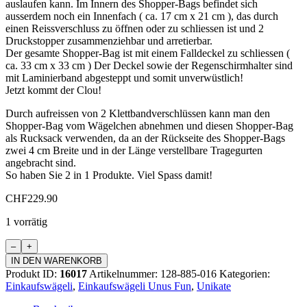
auslaufen kann. Im Innern des Shopper-Bags befindet sich
ausserdem noch ein Innenfach ( ca. 17 cm x 21 cm ), das durch
einen Reissverschluss zu öffnen oder zu schliessen ist und 2
Druckstopper zusammenziehbar und arretierbar.
Der gesamte Shopper-Bag ist mit einem Falldeckel zu schliessen (
ca. 33 cm x 33 cm ) Der Deckel sowie der Regenschirmhalter sind
mit Laminierband abgesteppt und somit unverwüstlich!
Jetzt kommt der Clou!
Durch aufreissen von 2 Klettbandverschlüssen kann man den
Shopper-Bag vom Wägelchen abnehmen und diesen Shopper-Bag
als Rucksack verwenden, da an der Rückseite des Shopper-Bags
zwei 4 cm Breite und in der Länge verstellbare Tragegurten
angebracht sind.
So haben Sie 2 in 1 Produkte. Viel Spass damit!
CHF
229.90
1 vorrätig
Einkaufswägeli
"Unus
IN DEN WARENKORB
Fun"
Produkt ID:
16017
Artikelnummer:
128-885-016
Kategorien:
Menge
Einkaufswägeli
,
Einkaufswägeli Unus Fun
,
Unikate