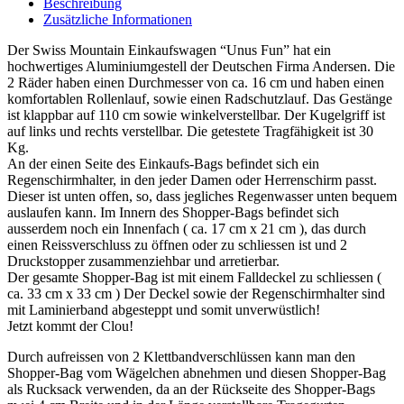
Beschreibung
Zusätzliche Informationen
Der Swiss Mountain Einkaufswagen “Unus Fun” hat ein
hochwertiges Aluminiumgestell der Deutschen Firma Andersen. Die
2 Räder haben einen Durchmesser von ca. 16 cm und haben einen
komfortablen Rollenlauf, sowie einen Radschutzlauf. Das Gestänge
ist klappbar auf 110 cm sowie winkelverstellbar. Der Kugelgriff ist
auf links und rechts verstellbar. Die getestete Tragfähigkeit ist 30
Kg.
An der einen Seite des Einkaufs-Bags befindet sich ein
Regenschirmhalter, in den jeder Damen oder Herrenschirm passt.
Dieser ist unten offen, so, dass jegliches Regenwasser unten bequem
auslaufen kann. Im Innern des Shopper-Bags befindet sich
ausserdem noch ein Innenfach ( ca. 17 cm x 21 cm ), das durch
einen Reissverschluss zu öffnen oder zu schliessen ist und 2
Druckstopper zusammenziehbar und arretierbar.
Der gesamte Shopper-Bag ist mit einem Falldeckel zu schliessen (
ca. 33 cm x 33 cm ) Der Deckel sowie der Regenschirmhalter sind
mit Laminierband abgesteppt und somit unverwüstlich!
Jetzt kommt der Clou!
Durch aufreissen von 2 Klettbandverschlüssen kann man den
Shopper-Bag vom Wägelchen abnehmen und diesen Shopper-Bag
als Rucksack verwenden, da an der Rückseite des Shopper-Bags