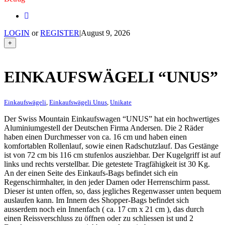
LOGIN
or
REGISTER
|
August 9, 2026
+
EINKAUFSWÄGELI “UNUS”
Einkaufswägeli
,
Einkaufswägeli Unus
,
Unikate
Der Swiss Mountain Einkaufswagen “UNUS” hat ein hochwertiges
Aluminiumgestell der Deutschen Firma Andersen. Die 2 Räder
haben einen Durchmesser von ca. 16 cm und haben einen
komfortablen Rollenlauf, sowie einen Radschutzlauf. Das Gestänge
ist von 72 cm bis 116 cm stufenlos ausziehbar. Der Kugelgriff ist auf
links und rechts verstellbar. Die getestete Tragfähigkeit ist 30 Kg.
An der einen Seite des Einkaufs-Bags befindet sich ein
Regenschirmhalter, in den jeder Damen oder Herrenschirm passt.
Dieser ist unten offen, so, dass jegliches Regenwasser unten bequem
auslaufen kann. Im Innern des Shopper-Bags befindet sich
ausserdem noch ein Innenfach ( ca. 17 cm x 21 cm ), das durch
einen Reissverschluss zu öffnen oder zu schliessen ist und 2