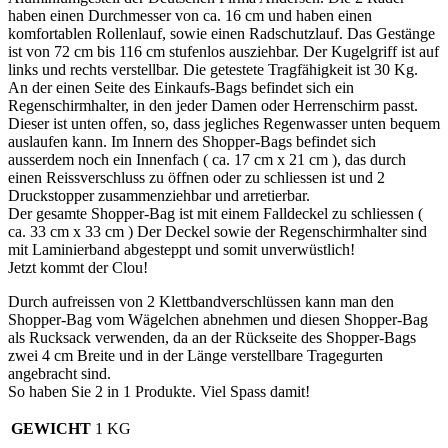
haben einen Durchmesser von ca. 16 cm und haben einen
komfortablen Rollenlauf, sowie einen Radschutzlauf. Das Gestänge
ist von 72 cm bis 116 cm stufenlos ausziehbar. Der Kugelgriff ist auf
links und rechts verstellbar. Die getestete Tragfähigkeit ist 30 Kg.
An der einen Seite des Einkaufs-Bags befindet sich ein
Regenschirmhalter, in den jeder Damen oder Herrenschirm passt.
Dieser ist unten offen, so, dass jegliches Regenwasser unten bequem
auslaufen kann. Im Innern des Shopper-Bags befindet sich
ausserdem noch ein Innenfach ( ca. 17 cm x 21 cm ), das durch
einen Reissverschluss zu öffnen oder zu schliessen ist und 2
Druckstopper zusammenziehbar und arretierbar.
Der gesamte Shopper-Bag ist mit einem Falldeckel zu schliessen (
ca. 33 cm x 33 cm ) Der Deckel sowie der Regenschirmhalter sind
mit Laminierband abgesteppt und somit unverwüstlich!
Jetzt kommt der Clou!
Durch aufreissen von 2 Klettbandverschlüssen kann man den
Shopper-Bag vom Wägelchen abnehmen und diesen Shopper-Bag
als Rucksack verwenden, da an der Rückseite des Shopper-Bags
zwei 4 cm Breite und in der Länge verstellbare Tragegurten
angebracht sind.
So haben Sie 2 in 1 Produkte. Viel Spass damit!
GEWICHT
1 KG