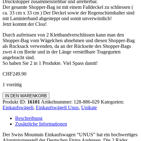
Druckstopper zusammenziehbar und arretierbar.
Der gesamte Shopper-Bag ist mit einem Falldeckel zu schliessen (
ca. 33 cm x 33 cm ) Der Deckel sowie der Regenschirmhalter sind
mit Laminierband abgesteppt und somit unverwüstlich!
Jetzt kommt der Clou!
Durch aufreissen von 2 Klettbandverschlüssen kann man den
Shopper-Bag vom Wägelchen abnehmen und diesen Shopper-Bag
als Rucksack verwenden, da an der Rückseite des Shopper-Bags
zwei 4 cm Breite und in der Länge verstellbare Tragegurten
angebracht sind.
So haben Sie 2 in 1 Produkte. Viel Spass damit!
CHF
249.90
1 vorrätig
Einkaufswägeli
IN DEN WARENKORB
"UNUS"
Produkt ID:
16101
Artikelnummer:
128-886-029
Kategorien:
Menge
Einkaufswägeli
,
Einkaufswägeli Unus
,
Unikate
Beschreibung
Zusätzliche Informationen
Der Swiss Mountain Einkaufswagen “UNUS” hat ein hochwertiges
Aluminiumgestell der Deutschen Firma Andersen. Die 2 Räder