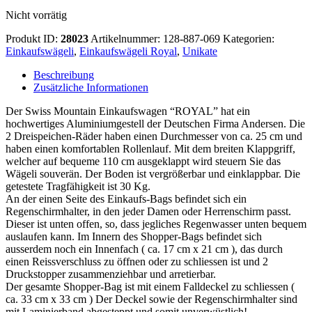
Nicht vorrätig
Produkt ID:
28023
Artikelnummer:
128-887-069
Kategorien:
Einkaufswägeli
,
Einkaufswägeli Royal
,
Unikate
Beschreibung
Zusätzliche Informationen
Der Swiss Mountain Einkaufswagen “ROYAL” hat ein
hochwertiges Aluminiumgestell der Deutschen Firma Andersen. Die
2 Dreispeichen-Räder haben einen Durchmesser von ca. 25 cm und
haben einen komfortablen Rollenlauf. Mit dem breiten Klappgriff,
welcher auf bequeme 110 cm ausgeklappt wird steuern Sie das
Wägeli souverän. Der Boden ist vergrößerbar und einklappbar. Die
getestete Tragfähigkeit ist 30 Kg.
An der einen Seite des Einkaufs-Bags befindet sich ein
Regenschirmhalter, in den jeder Damen oder Herrenschirm passt.
Dieser ist unten offen, so, dass jegliches Regenwasser unten bequem
auslaufen kann. Im Innern des Shopper-Bags befindet sich
ausserdem noch ein Innenfach ( ca. 17 cm x 21 cm ), das durch
einen Reissverschluss zu öffnen oder zu schliessen ist und 2
Druckstopper zusammenziehbar und arretierbar.
Der gesamte Shopper-Bag ist mit einem Falldeckel zu schliessen (
ca. 33 cm x 33 cm ) Der Deckel sowie der Regenschirmhalter sind
mit Laminierband abgesteppt und somit unverwüstlich!