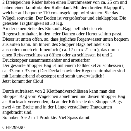
2 Dreispeichen-Räder haben einen Durchmesser von ca. 25 cm und
haben einen komfortablen Rollenlauf. Mit dem breiten Klappgriff,
welcher auf bequeme 110 cm ausgeklappt wird steuern Sie das
Wägeli souverän. Der Boden ist vergrößerbar und einklappbar. Die
getestete Tragfähigkeit ist 30 Kg.
An der einen Seite des Einkaufs-Bags befindet sich ein
Regenschirmhalter, in den jeder Damen oder Herrenschirm passt.
Dieser ist unten offen, so, dass jegliches Regenwasser unten bequem
auslaufen kann. Im Innern des Shopper-Bags befindet sich
ausserdem noch ein Innenfach ( ca. 17 cm x 21 cm ), das durch
einen Reissverschluss zu öffnen oder zu schliessen ist und 2
Druckstopper zusammenziehbar und arretierbar.
Der gesamte Shopper-Bag ist mit einem Falldeckel zu schliessen (
ca. 33 cm x 33 cm ) Der Deckel sowie der Regenschirmhalter sind
mit Laminierband abgesteppt und somit unverwüstlich!
Jetzt kommt der Clou!
Durch aufreissen von 2 Klettbandverschlüssen kann man den
Shopper-Bag vom Wägelchen abnehmen und diesen Shopper-Bag
als Rucksack verwenden, da an der Rückseite des Shopper-Bags
zwei 4 cm Breite und in der Länge verstellbare Tragegurten
angebracht sind.
So haben Sie 2 in 1 Produkte. Viel Spass damit!
CHF
299.90