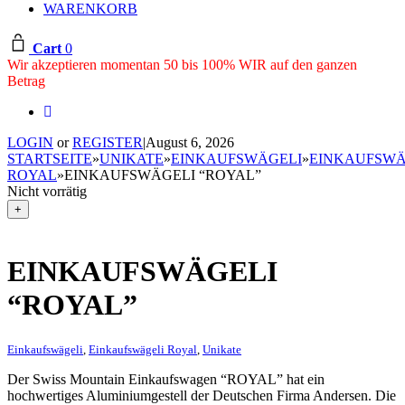
WARENKORB
Cart
0
Wir akzeptieren momentan 50 bis 100% WIR auf den ganzen
Betrag
LOGIN
or
REGISTER
|
August 6, 2026
STARTSEITE
»
UNIKATE
»
EINKAUFSWÄGELI
»
EINKAUFSWÄ
ROYAL
»
EINKAUFSWÄGELI “ROYAL”
Nicht vorrätig
+
EINKAUFSWÄGELI
“ROYAL”
Einkaufswägeli
,
Einkaufswägeli Royal
,
Unikate
Der Swiss Mountain Einkaufswagen “ROYAL” hat ein
hochwertiges Aluminiumgestell der Deutschen Firma Andersen. Die