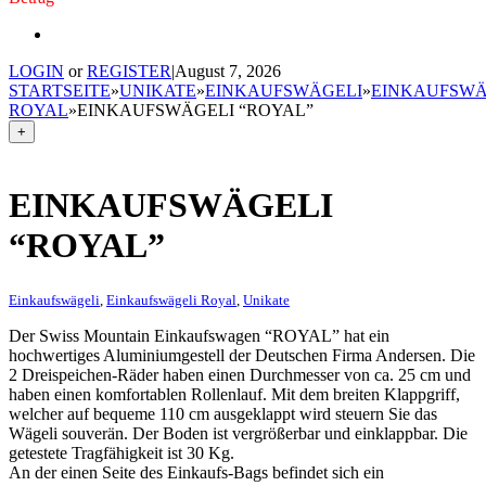
LOGIN
or
REGISTER
|
August 7, 2026
STARTSEITE
»
UNIKATE
»
EINKAUFSWÄGELI
»
EINKAUFSWÄ
ROYAL
»
EINKAUFSWÄGELI “ROYAL”
+
EINKAUFSWÄGELI
“ROYAL”
Einkaufswägeli
,
Einkaufswägeli Royal
,
Unikate
Der Swiss Mountain Einkaufswagen “ROYAL” hat ein
hochwertiges Aluminiumgestell der Deutschen Firma Andersen. Die
2 Dreispeichen-Räder haben einen Durchmesser von ca. 25 cm und
haben einen komfortablen Rollenlauf. Mit dem breiten Klappgriff,
welcher auf bequeme 110 cm ausgeklappt wird steuern Sie das
Wägeli souverän. Der Boden ist vergrößerbar und einklappbar. Die
getestete Tragfähigkeit ist 30 Kg.
An der einen Seite des Einkaufs-Bags befindet sich ein