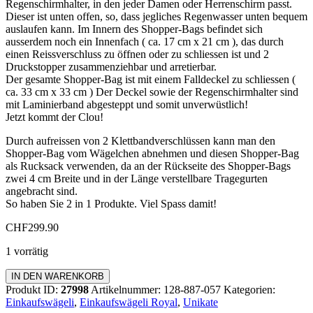
Regenschirmhalter, in den jeder Damen oder Herrenschirm passt.
Dieser ist unten offen, so, dass jegliches Regenwasser unten bequem
auslaufen kann. Im Innern des Shopper-Bags befindet sich
ausserdem noch ein Innenfach ( ca. 17 cm x 21 cm ), das durch
einen Reissverschluss zu öffnen oder zu schliessen ist und 2
Druckstopper zusammenziehbar und arretierbar.
Der gesamte Shopper-Bag ist mit einem Falldeckel zu schliessen (
ca. 33 cm x 33 cm ) Der Deckel sowie der Regenschirmhalter sind
mit Laminierband abgesteppt und somit unverwüstlich!
Jetzt kommt der Clou!
Durch aufreissen von 2 Klettbandverschlüssen kann man den
Shopper-Bag vom Wägelchen abnehmen und diesen Shopper-Bag
als Rucksack verwenden, da an der Rückseite des Shopper-Bags
zwei 4 cm Breite und in der Länge verstellbare Tragegurten
angebracht sind.
So haben Sie 2 in 1 Produkte. Viel Spass damit!
CHF
299.90
1 vorrätig
Einkaufswägeli
IN DEN WARENKORB
"ROYAL"
Produkt ID:
27998
Artikelnummer:
128-887-057
Kategorien:
Menge
Einkaufswägeli
,
Einkaufswägeli Royal
,
Unikate