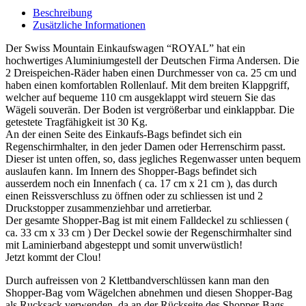
Beschreibung
Zusätzliche Informationen
Der Swiss Mountain Einkaufswagen “ROYAL” hat ein
hochwertiges Aluminiumgestell der Deutschen Firma Andersen. Die
2 Dreispeichen-Räder haben einen Durchmesser von ca. 25 cm und
haben einen komfortablen Rollenlauf. Mit dem breiten Klappgriff,
welcher auf bequeme 110 cm ausgeklappt wird steuern Sie das
Wägeli souverän. Der Boden ist vergrößerbar und einklappbar. Die
getestete Tragfähigkeit ist 30 Kg.
An der einen Seite des Einkaufs-Bags befindet sich ein
Regenschirmhalter, in den jeder Damen oder Herrenschirm passt.
Dieser ist unten offen, so, dass jegliches Regenwasser unten bequem
auslaufen kann. Im Innern des Shopper-Bags befindet sich
ausserdem noch ein Innenfach ( ca. 17 cm x 21 cm ), das durch
einen Reissverschluss zu öffnen oder zu schliessen ist und 2
Druckstopper zusammenziehbar und arretierbar.
Der gesamte Shopper-Bag ist mit einem Falldeckel zu schliessen (
ca. 33 cm x 33 cm ) Der Deckel sowie der Regenschirmhalter sind
mit Laminierband abgesteppt und somit unverwüstlich!
Jetzt kommt der Clou!
Durch aufreissen von 2 Klettbandverschlüssen kann man den
Shopper-Bag vom Wägelchen abnehmen und diesen Shopper-Bag
als Rucksack verwenden, da an der Rückseite des Shopper-Bags