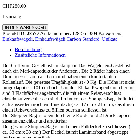
CHF
280.00
1 vorrätig
Einkaufswägeli
IN DEN WARENKORB
Carbon
Produkt ID:
28577
Artikelnummer:
128-561-004
Kategorien:
Standard
Einkaufswägeli
,
Einkaufswägeli Carbon Standard
,
Unikate
Menge
Beschreibung
Zusätzliche Informationen
Der Griff vom Gestellt ist umklappbar. Das Wägelchen-Gestell ist
auch ein Markenprodukt der Anderson . Die 2 Räder haben einen
Durchmesser von ca. 16 cm und haben einen konfortablen
Rollenlauf. Die getestete Tragfähigkeit ist 40 Kg. Die Höhe ist nicht
umgeklappt ca. 101 cm hoch. Um den Einkaufswagenbauch herum
sind 3 Flachfächer angebracht, die mit einem Reissverschluss
einzeln zu verschliessen sind. Im Innern des Shopper-Bags befindet
sich ausserdem noch ein Innenfach ( ca. 17 cm x 21 cm ), das durch
einen Reissverschluss zu öffnen oder zu schliessen ist.
Der Shopper-Bag ist oben durch eine Kordel und 2 Druckstopper
zusammenziehbar und arretierbar.
Der gesamte Shopper-Bag ist mit einem Falldeckel zu schliessen (
ca. 33 cm x 33 cm ) Der Deckel ist mit Laminierband abgesteppt
und somit unverwüstlich!