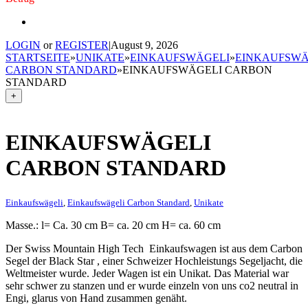
LOGIN
or
REGISTER
|
August 9, 2026
STARTSEITE
»
UNIKATE
»
EINKAUFSWÄGELI
»
EINKAUFSWÄ
CARBON STANDARD
»
EINKAUFSWÄGELI CARBON
STANDARD
+
EINKAUFSWÄGELI
CARBON STANDARD
Einkaufswägeli
,
Einkaufswägeli Carbon Standard
,
Unikate
Masse.: l= Ca. 30 cm B= ca. 20 cm H= ca. 60 cm
Der Swiss Mountain High Tech Einkaufswagen ist aus dem Carbon
Segel der Black Star , einer Schweizer Hochleistungs Segeljacht, die
Weltmeister wurde. Jeder Wagen ist ein Unikat. Das Material war
sehr schwer zu stanzen und er wurde einzeln von uns co2 neutral in
Engi, glarus von Hand zusammen genäht.