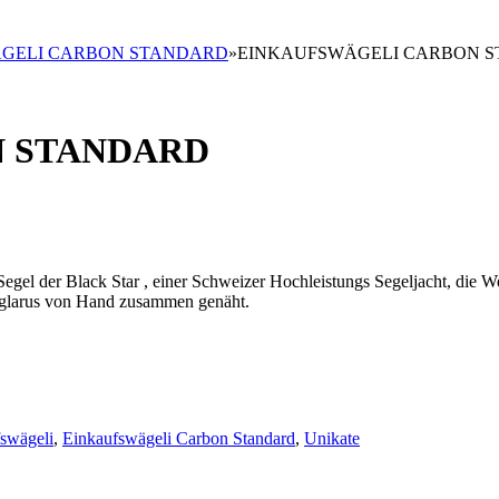
GELI CARBON STANDARD
»
EINKAUFSWÄGELI CARBON 
 STANDARD
l der Black Star , einer Schweizer Hochleistungs Segeljacht, die Wel
, glarus von Hand zusammen genäht.
swägeli
,
Einkaufswägeli Carbon Standard
,
Unikate