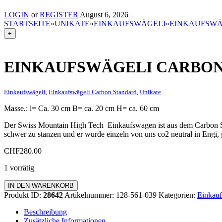
LOGIN
or
REGISTER
|
August 6, 2026
STARTSEITE
»
UNIKATE
»
EINKAUFSWÄGELI
»
EINKAUFSWÄ
+
EINKAUFSWÄGELI CARBON
Einkaufswägeli
,
Einkaufswägeli Carbon Standard
,
Unikate
Masse.: l= Ca. 30 cm B= ca. 20 cm H= ca. 60 cm
Der Swiss Mountain High Tech Einkaufswagen ist aus dem Carbon Sege
schwer zu stanzen und er wurde einzeln von uns co2 neutral in Engi
CHF
280.00
1 vorrätig
Einkaufswägeli
IN DEN WARENKORB
Carbon
Produkt ID:
28642
Artikelnummer:
128-561-039
Kategorien:
Einkauf
Standard
Menge
Beschreibung
Zusätzliche Informationen