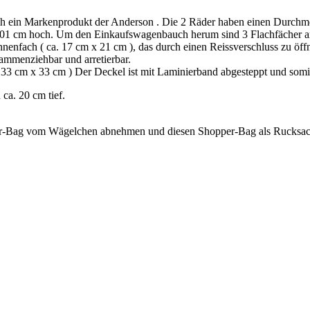
uch ein Markenprodukt der Anderson . Die 2 Räder haben einen Durchme
. 101 cm hoch. Um den Einkaufswagenbauch herum sind 3 Flachfächer an
nenfach ( ca. 17 cm x 21 cm ), das durch einen Reissverschluss zu öffne
ammenziehbar und arretierbar.
. 33 cm x 33 cm ) Der Deckel ist mit Laminierband abgesteppt und somi
ca. 20 cm tief.
er-Bag vom Wägelchen abnehmen und diesen Shopper-Bag als Rucksac