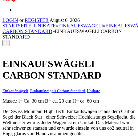
LOGIN
or
REGISTER
|
August 6, 2026
STARTSEITE
»
UNIKATE
»
EINKAUFSWÄGELI
»
EINKAUFSWÄ
CARBON STANDARD
»
EINKAUFSWÄGELI CARBON
STANDARD
+
EINKAUFSWÄGELI
CARBON STANDARD
Einkaufswägeli
,
Einkaufswägeli Carbon Standard
,
Unikate
Masse.: l= Ca. 30 cm B= ca. 20 cm H= ca. 60 cm
Der Swiss Mountain High Tech Einkaufswagen ist aus dem Carbon
Segel der Black Star , einer Schweizer Hochleistungs Segeljacht, die
Weltmeister wurde. Jeder Wagen ist ein Unikat. Das Material war
sehr schwer zu stanzen und er wurde einzeln von uns co2 neutral in
Engi, glarus von Hand zusammen genäht.