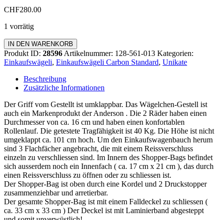
CHF
280.00
1 vorrätig
Einkaufswägeli
IN DEN WARENKORB
Carbon
Produkt ID:
28596
Artikelnummer:
128-561-013
Kategorien:
Standard
Einkaufswägeli
,
Einkaufswägeli Carbon Standard
,
Unikate
Menge
Beschreibung
Zusätzliche Informationen
Der Griff vom Gestellt ist umklappbar. Das Wägelchen-Gestell ist
auch ein Markenprodukt der Anderson . Die 2 Räder haben einen
Durchmesser von ca. 16 cm und haben einen konfortablen
Rollenlauf. Die getestete Tragfähigkeit ist 40 Kg. Die Höhe ist nicht
umgeklappt ca. 101 cm hoch. Um den Einkaufswagenbauch herum
sind 3 Flachfächer angebracht, die mit einem Reissverschluss
einzeln zu verschliessen sind. Im Innern des Shopper-Bags befindet
sich ausserdem noch ein Innenfach ( ca. 17 cm x 21 cm ), das durch
einen Reissverschluss zu öffnen oder zu schliessen ist.
Der Shopper-Bag ist oben durch eine Kordel und 2 Druckstopper
zusammenziehbar und arretierbar.
Der gesamte Shopper-Bag ist mit einem Falldeckel zu schliessen (
ca. 33 cm x 33 cm ) Der Deckel ist mit Laminierband abgesteppt
und somit unverwüstlich!