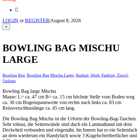
LOGIN
or
REGISTER
|
August 8, 2026
+
BOWLING BAG MISCHU
LARGE
Bowling Bag
,
Bowling Bag Mischu Large
,
Student, Work, Fashion, Travel
,
Unikate
Bowling Bag large Mischu
Maase: L= ca. 47 cm B= ca. 15 cm höchste Stelle vom Boden weg
ca. 30 cm Bogenspannweite von rechts nach links ca. 83 cm
Reissverschlusslänge ca. 45 cm lang.
Die Bowling Bag Mischu ist die Urform der Bowling-Bag-Taschen.
Sehr robust, die Seitenwände sind duch ein Laminatband mit dem
Deckelteil verbunden und eingenäht. Im Innern hat es ein Seitenfach
an dem wiederum ein Handyfach sowie 3 Kugelschreiberfächer und