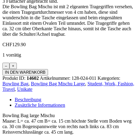
3 Flatfächer angebracht sind.
Die Bowling Bag Mischu ist mit 2 elgeanten Tragegriffen versehen,
die einen Tragegurtdurchmesser von 4 cm haben, diese sind
wunderschön in die Tasche eingelassen und beim eingenähten
Einlassort mit einem Ovalen Teil umrandet. Die Tragegriffe gehen
ca. 32 cm über Oberkante Tasche hinaus, somit ist die Tasche auch
über die Schulter/Achsel tragbar.
CHF
129.90
1 vorrätig
Bowling
Bag
IN DEN WARENKORB
Mischu
Produkt ID:
14602
Artikelnummer:
128-024-011
Kategorien:
Large
Bowling Bag
,
Bowling Bag Mischu Large
,
Student, Work, Fashion,
Menge
Travel
,
Unikate
Beschreibung
Zusätzliche Informationen
Bowling Bag large Mischu
Maase: L= ca. 47 cm B= ca. 15 cm höchste Stelle vom Boden weg
ca. 30 cm Bogenspannweite von rechts nach links ca. 83 cm
Reissverschlusslänge ca. 45 cm lang.