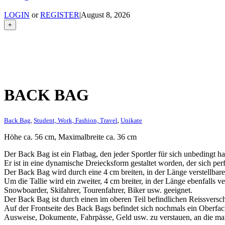
LOGIN
or
REGISTER
|
August 8, 2026
+
BACK BAG
Back Bag
,
Student, Work, Fashion, Travel
,
Unikate
Höhe ca. 56 cm, Maximalbreite ca. 36 cm
Der Back Bag ist ein Flatbag, den jeder Sportler für sich unbedingt h
Er ist in eine dynamische Dreiecksform gestaltet worden, der sich perf
Der Back Bag wird durch eine 4 cm breiten, in der Länge verstellbare
Um die Tallie wird ein zweiter, 4 cm breiter, in der Länge ebenfalls 
Snowboarder, Skifahrer, Tourenfahrer, Biker usw. geeignet.
Der Back Bag ist durch einen im oberen Teil befindlichen Reissversch
Auf der Frontseite des Back Bags befindet sich nochmals ein Oberfach 
Ausweise, Dokumente, Fahrpässe, Geld usw. zu verstauen, an die m