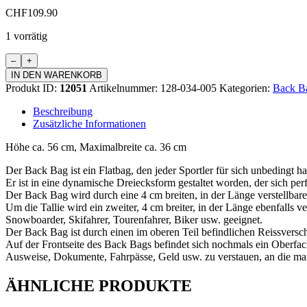
CHF
109.90
1 vorrätig
Back
Bag
IN DEN WARENKORB
Menge
Produkt ID:
12051
Artikelnummer:
128-034-005
Kategorien:
Back B
Beschreibung
Zusätzliche Informationen
Höhe ca. 56 cm, Maximalbreite ca. 36 cm
Der Back Bag ist ein Flatbag, den jeder Sportler für sich unbedingt h
Er ist in eine dynamische Dreiecksform gestaltet worden, der sich perf
Der Back Bag wird durch eine 4 cm breiten, in der Länge verstellbare
Um die Tallie wird ein zweiter, 4 cm breiter, in der Länge ebenfalls 
Snowboarder, Skifahrer, Tourenfahrer, Biker usw. geeignet.
Der Back Bag ist durch einen im oberen Teil befindlichen Reissversch
Auf der Frontseite des Back Bags befindet sich nochmals ein Oberfach 
Ausweise, Dokumente, Fahrpässe, Geld usw. zu verstauen, an die m
ÄHNLICHE PRODUKTE