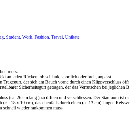
ag
,
Student, Work, Fashion, Travel
,
Unikate
aben muss.
ekt an jeden Rücken, ob schlank, sportlich oder breit, anpasst.
n Tragegurt, der sich am Bauch vorne durch einen Klippverschluss öffne
verstellbarer Sicherheitsgurt getragen, der das Verrutschen bei jegliche
luss (ca. 26 cm lang ) zu öffnen und verschliessen. Der Stauraum ist r
(ca. 18 x 19 cm), das ebenfalls durch einen (ca 13 cm) langen Reissver
an schnell wieder rankommen muss.