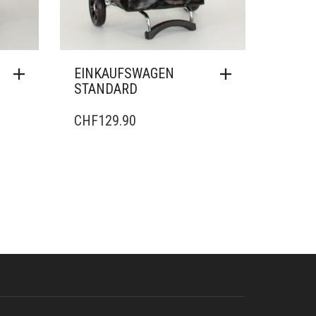
EINKAUFSWAGEN
EINK
STANDARD
STAN
CHF
129.90
CHF
1