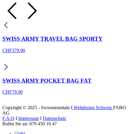
weist
CHF129.90
mehrere
through
Varianten
CHF169.90
auf.
Die
Optionen
können
SWISS ARMY TRAVEL BAG SPORTY
auf
der
CHF
379.90
Produktseite
gewählt
werden
SWISS ARMY POCKET BAG FAT
CHF
79.90
Copyright © 2025 - Swissmountain I
Webdesign Schweiz
FABO
AG
F.A.Q
I
Impressum
I
Datenschutz
Rufen Sie an: 079 450 10 47