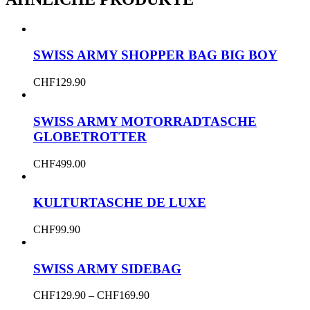
SWISS ARMY SHOPPER BAG BIG BOY
CHF
129.90
SWISS ARMY MOTORRADTASCHE
GLOBETROTTER
CHF
499.00
KULTURTASCHE DE LUXE
CHF
99.90
SWISS ARMY SIDEBAG
Dieses
Price
CHF
129.90
–
CHF
169.90
Produkt
range: