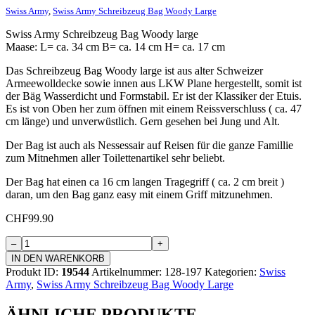
Swiss Army
,
Swiss Army Schreibzeug Bag Woody Large
Swiss Army Schreibzeug Bag Woody large
Maase: L= ca. 34 cm B= ca. 14 cm H= ca. 17 cm
Das Schreibzeug Bag Woody large ist aus alter Schweizer
Armeewolldecke sowie innen aus LKW Plane hergestellt, somit ist
der Bäg Wasserdicht und Formstabil. Er ist der Klassiker der Etuis.
Es ist von Oben her zum öffnen mit einem Reissverschluss ( ca. 47
cm länge) und unverwüstlich. Gern gesehen bei Jung und Alt.
Der Bag ist auch als Nessessair auf Reisen für die ganze Famillie
zum Mitnehmen aller Toilettenartikel sehr beliebt.
Der Bag hat einen ca 16 cm langen Tragegriff ( ca. 2 cm breit )
daran, um den Bag ganz easy mit einem Griff mitzunehmen.
CHF
99.90
Swiss
Army
IN DEN WARENKORB
Schreibzeugbag
Produkt ID:
19544
Artikelnummer:
128-197
Kategorien:
Swiss
Woody
Army
,
Swiss Army Schreibzeug Bag Woody Large
Large
Menge
ÄHNLICHE PRODUKTE