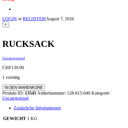
LOGIN
or
REGISTER
|
August 7, 2026
+
RUCKSACK
Uncategorized
CHF
139.90
1 vorrätig
Rucksack
IN DEN WARENKORB
Menge
Produkt ID:
13545
Artikelnummer:
128-015-040
Kategorie:
Uncategorized
Zusätzliche Informationen
GEWICHT
1 KG