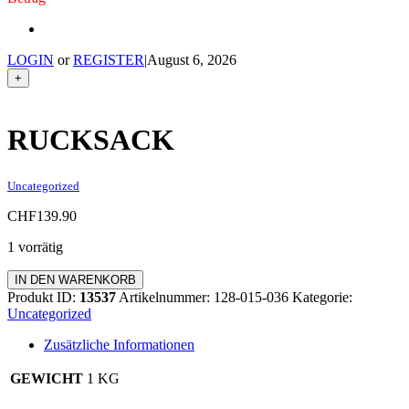
LOGIN
or
REGISTER
|
August 6, 2026
+
RUCKSACK
Uncategorized
CHF
139.90
1 vorrätig
Rucksack
IN DEN WARENKORB
Menge
Produkt ID:
13537
Artikelnummer:
128-015-036
Kategorie:
Uncategorized
Zusätzliche Informationen
GEWICHT
1 KG