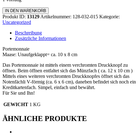
Portemonnaie
IN DEN WARENKORB
Menge
Produkt ID:
13129
Artikelnummer:
128-032-015
Kategorie:
Uncategorized
Beschreibung
Zusätzliche Informationen
Portemonnaie
Maase: Unaufgeklappt= ca. 10 x 8 cm
Das Portemonnaie ist mittels einem verchromten Druckknopf zu
öffnen. Beim öffnen entfaltet sich das Münzfach ( ca. 12 x 10 cm )
Mittels eines weiteren verchromten Druckknopfes öffnet sich das
Notenfächli V-förmig (ca. 6 x 6 cm), daneben befindet sich noch ein
Kreditkartenfach. Simpel, einfach und bewährt.
Für Sie und Ihn!
GEWICHT
1 KG
ÄHNLICHE PRODUKTE