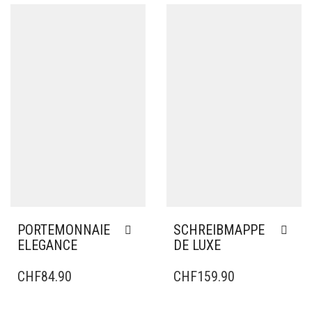
CHF229.90
AUF.
DIE
THROUGH
OPTIONEN
CHF269.90
KÖNNEN
AUF
DER
PRODUKTSEITE
GEWÄHLT
WERDEN
PORTEMONNAIE
SCHREIBMAPPE
ELEGANCE
DE LUXE
CHF
84.90
CHF
159.90