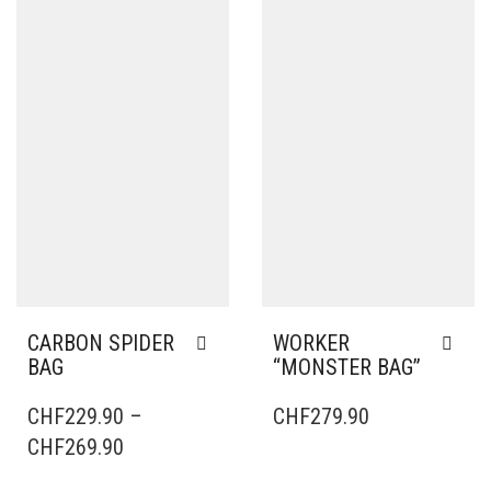
CARBON SPIDER
WORKER
BAG
“MONSTER BAG”
DIESES
PRODUKT
CHF
229.90
–
CHF
279.90
WEIST
PRICE
CHF
269.90
MEHRERE
RANGE:
VARIANTEN