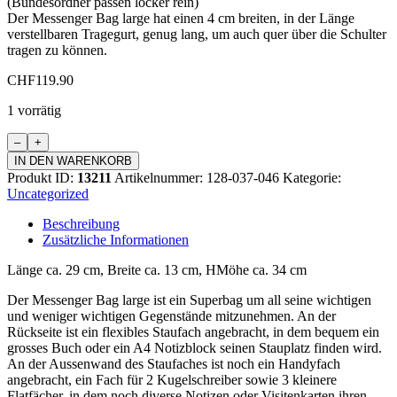
(Bundesordner passen locker rein)
Der Messenger Bag large hat einen 4 cm breiten, in der Länge
verstellbaren Tragegurt, genug lang, um auch quer über die Schulter
tragen zu können.
CHF
119.90
1 vorrätig
Laptoptasche
Menge
IN DEN WARENKORB
Produkt ID:
13211
Artikelnummer:
128-037-046
Kategorie:
Uncategorized
Beschreibung
Zusätzliche Informationen
Länge ca. 29 cm, Breite ca. 13 cm, HMöhe ca. 34 cm
Der Messenger Bag large ist ein Superbag um all seine wichtigen
und weniger wichtigen Gegenstände mitzunehmen. An der
Rückseite ist ein flexibles Staufach angebracht, in dem bequem ein
grosses Buch oder ein A4 Notizblock seinen Stauplatz finden wird.
An der Aussenwand des Staufaches ist noch ein Handyfach
angebracht, ein Fach für 2 Kugelschreiber sowie 3 kleinere
Flatfächer, in dem noch diverse Notizen oder Visitenkarten ihren