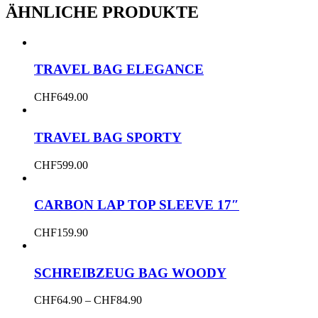
ÄHNLICHE PRODUKTE
TRAVEL BAG ELEGANCE
CHF
649.00
TRAVEL BAG SPORTY
CHF
599.00
CARBON LAP TOP SLEEVE 17″
CHF
159.90
SCHREIBZEUG BAG WOODY
Dieses
Price
CHF
64.90
–
CHF
84.90
Produkt
range: