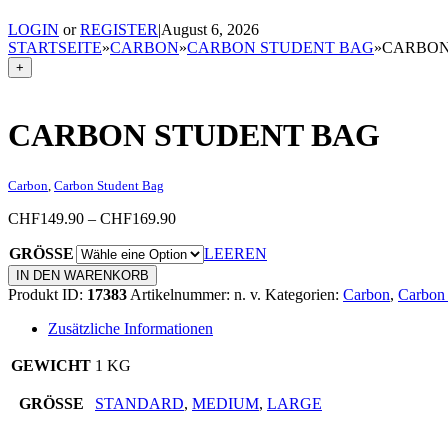
LOGIN
or
REGISTER
|
August 6, 2026
STARTSEITE
»
CARBON
»
CARBON STUDENT BAG
»
CARBON
+
CARBON STUDENT BAG
Carbon
,
Carbon Student Bag
Price
CHF
149.90
–
CHF
169.90
range:
GRÖSSE
CHF149.90
LEEREN
through
Carbon
IN DEN WARENKORB
CHF169.90
Student
Produkt ID:
17383
Artikelnummer:
n. v.
Kategorien:
Carbon
,
Carbon
Bag
Menge
Zusätzliche Informationen
GEWICHT
1 KG
GRÖSSE
STANDARD
,
MEDIUM
,
LARGE