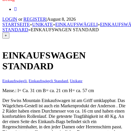
LOGIN
or
REGISTER
|
August 8, 2026
STARTSEITE
»
UNIKATE
»
EINKAUFSWÄGELI
»
EINKAUFSWÄ
STANDARD
»
EINKAUFSWAGEN STANDARD
+
EINKAUFSWAGEN
STANDARD
Einkaufswägeli
,
Einkaufswägeli Standard
,
Unikate
Masse.: l= Ca. 31 cm B= ca. 21 cm H= ca. 57 cm
Der Swiss Mountain Einkaufswagen ist am Griff umklappbar. Das
Wägelchen-Gestell ist auch ein Markenprodukt der Anderson . Die
2 Räder haben einen Durchmesser von ca. 16 cm und haben einen
konfortablen Rollenlauf. Die getestete Tragfähigkeit ist 40 Kg. An
der einen Seite des Einkaufs-Bags befindet sich ein
Regenschirmhalter, in den jeder Damen oder Herrenschirm passt.