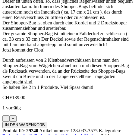
Dieser ist unten offen, so, dass jegliches Regenwasser unten bequem
auslaufen kann. Im Innern des Shopper-Bags befindet sich
ausserdem noch ein Innenfach ( ca. 17 cm x 21 cm ), das durch
einen Reissverschluss zu öffnen oder zu schliessen ist.
Der Shopper-Bag ist oben durch eine Kordel und 2 Druckstopper
zusammenziehbar und arretierbar.
Der gesamte Shopper-Bag ist mit einem Falldeckel zu schliessen (
ca. 33 cm x 33 cm ) Der Deckel sowie der Regenschirmhalter sind
mit Laminierband abgesteppt und somit unverwüstlich!
Jetzt kommt der Clou!
Durch aufreissen von 2 Klettbandverschlüssen kann man den
Shopper-Bag vom Wägelchen abnehmen und diesen Shopper-Bag
als Rucksack verwenden, da an der Rückseite des Shopper-Bags
zwei 4 cm Breite und in der Länge verstellbare Tragegurten
angebracht sind.
So haben Sie 2 in 1 Produkte. Viel Spass damit!
CHF
139.00
1 vorrätig
Einkaufswagen
Standard
IN DEN WARENKORB
Menge
Produkt ID:
29240
Artikelnummer:
128-033-3575
Kategorien: