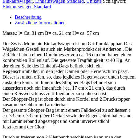
Einkaufswägeli
,
Einkaufswägeli Standard
,
Unikate
Schlagwort:
Einkaufswagen Standard
Beschreibung
Zusätzliche Informationen
Masse.: l= Ca. 31 cm B= ca. 21 cm H= ca. 57 cm
Der Swiss Mountain Einkaufswagen ist am Griff umklappbar. Das
Wägelchen-Gestell ist auch ein Markenprodukt der Anderson . Die
2 Räder haben einen Durchmesser von ca. 16 cm und haben einen
konfortablen Rollenlauf. Die getestete Tragfähigkeit ist 40 Kg. An
der einen Seite des Einkaufs-Bags befindet sich ein
Regenschirmhalter, in den jeder Damen oder Herrenschirm passt.
Dieser ist unten offen, so, dass jegliches Regenwasser unten bequem
auslaufen kann. Im Innern des Shopper-Bags befindet sich
ausserdem noch ein Innenfach ( ca. 17 cm x 21 cm ), das durch
einen Reissverschluss zu öffnen oder zu schliessen ist.
Der Shopper-Bag ist oben durch eine Kordel und 2 Druckstopper
zusammenziehbar und arretierbar.
Der gesamte Shopper-Bag ist mit einem Falldeckel zu schliessen (
ca. 33 cm x 33 cm ) Der Deckel sowie der Regenschirmhalter sind
mit Laminierband abgesteppt und somit unverwüstlich!
Jetzt kommt der Clou!
Durch aufreissen von 2 Klettbandverschlüssen kann man den