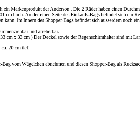
uch ein Markenprodukt der Anderson . Die 2 Räder haben einen Durchme
 101 cm hoch. An der einen Seite des Einkaufs-Bags befindet sich ein R
fen kann. Im Innern des Shopper-Bags befindet sich ausserdem noch ein 
ammenziehbar und arretierbar.
a. 33 cm x 33 cm ) Der Deckel sowie der Regenschirmhalter sind mit La
ca. 20 cm tief.
er-Bag vom Wägelchen abnehmen und diesen Shopper-Bag als Rucksac