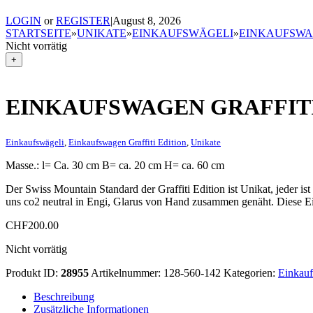
LOGIN
or
REGISTER
|
August 8, 2026
STARTSEITE
»
UNIKATE
»
EINKAUFSWÄGELI
»
EINKAUFSWAG
Nicht vorrätig
+
EINKAUFSWAGEN GRAFFITI
Einkaufswägeli
,
Einkaufswagen Graffiti Edition
,
Unikate
Masse.: l= Ca. 30 cm B= ca. 20 cm H= ca. 60 cm
Der Swiss Mountain Standard der Graffiti Edition ist Unikat, jeder is
uns co2 neutral in Engi, Glarus von Hand zusammen genäht. Diese Ei
CHF
200.00
Nicht vorrätig
Produkt ID:
28955
Artikelnummer:
128-560-142
Kategorien:
Einkauf
Beschreibung
Zusätzliche Informationen