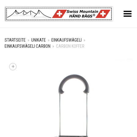
Toggle Menu
STARTSEITE
»
UNIKATE
»
EINKAUFSWÄGELI
»
EINKAUFSWÄGELI CARBON
»
CARBON KOFFER
+