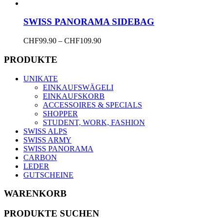
SWISS PANORAMA SIDEBAG
Dieses
Price
CHF
99.90
–
CHF
109.90
Produkt
range:
weist
CHF99.90
PRODUKTE
mehrere
through
Varianten
CHF109.90
UNIKATE
auf.
EINKAUFSWÄGELI
Die
EINKAUFSKORB
Optionen
ACCESSOIRES & SPECIALS
können
SHOPPER
auf
STUDENT, WORK, FASHION
der
SWISS ALPS
Produktseite
SWISS ARMY
gewählt
SWISS PANORAMA
werden
CARBON
LEDER
GUTSCHEINE
WARENKORB
PRODUKTE SUCHEN