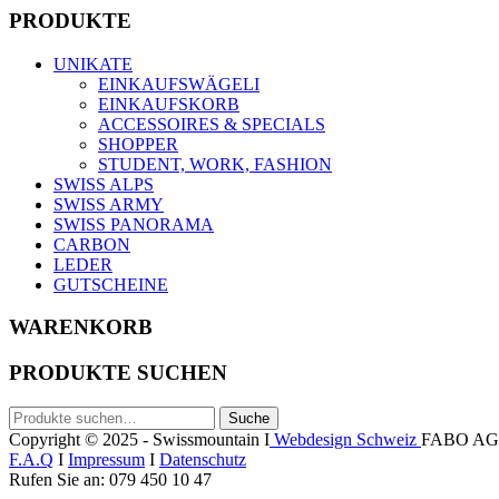
PRODUKTE
UNIKATE
EINKAUFSWÄGELI
EINKAUFSKORB
ACCESSOIRES & SPECIALS
SHOPPER
STUDENT, WORK, FASHION
SWISS ALPS
SWISS ARMY
SWISS PANORAMA
CARBON
LEDER
GUTSCHEINE
WARENKORB
PRODUKTE SUCHEN
Suche
Suche
nach:
Copyright © 2025 - Swissmountain I
Webdesign Schweiz
FABO AG
F.A.Q
I
Impressum
I
Datenschutz
Rufen Sie an: 079 450 10 47